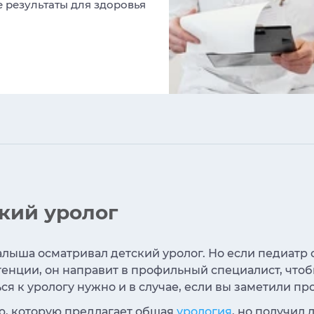
 результаты для здоровья
кий уролог
алыша осматривал детский уролог. Но если педиатр 
тенции, он направит в профильный специалист, что
 к урологу нужно и в случае, если вы заметили пр
ю, которую предлагает общая
урология
, но получил