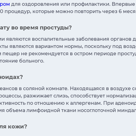
тром
для оздоровления или профилактики. Впервые 
7-10 процедур, которые можно повторить через 6 меся
ату во время простуды?
и являются воспалительные заболевания органов 
екты являются вариантом нормы, поскольку под воз
 пещер не рекомендуется в остром периоде прост
стояние больного.
ноидах?
сеансов в соляной комнате. Находящаяся в воздухе 
роцессы, разжижает слизь, способствует нормализа
ктивность по отношению к аллергенам. При аденои
я объема лимфоидной ткани носоглоточной минда
для кожи?