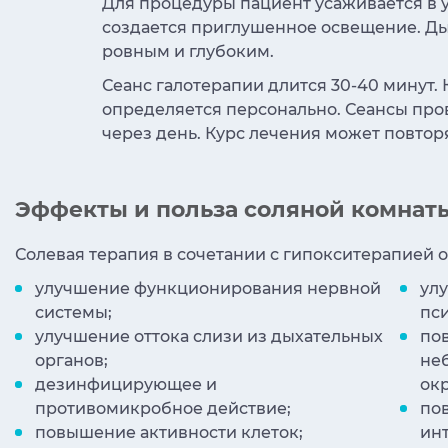
Для процедуры пациент усаживается в у
создается приглушенное освещение. Д
ровным и глубоким.
Сеанс галотерапии длится 30-40 минут.
определяется персонально. Сеансы про
через день. Курс лечения может повторя
Эффекты и польза соляной комнат
Солевая терапия в сочетании с гипокситерапией
улучшение функционирования нервной
ул
системы;
пс
улучшение оттока слизи из дыхательных
по
органов;
не
дезинфицирующее и
ок
противомикробное действие;
по
повышение активности клеток;
ин