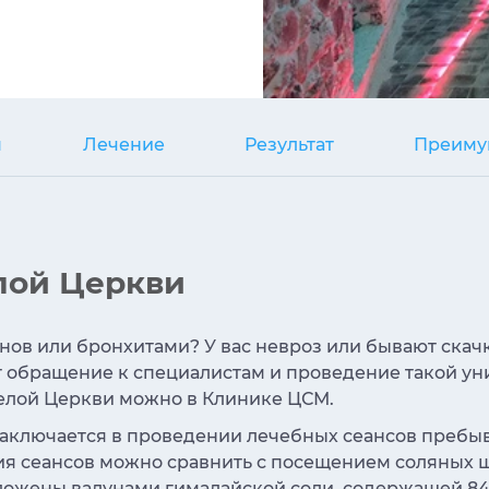
я
Лечение
Результат
Преиму
лой Церкви
ов или бронхитами? У вас невроз или бывают скачк
бращение к специалистам и проведение такой уни
Белой Церкви можно в Клинике ЦСМ.
 заключается в проведении лечебных сеансов пребы
я сеансов можно сравнить с посещением соляных ш
ыложены валунами гималайской соли, содержащей 84