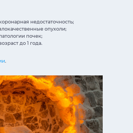
коронарная недостаточность;
злокачественные опухоли;
патологии почек;
возраст до 1 года.
ии
.