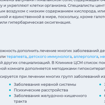
лу и укрепляют клетки организма. Специалисты цен
ым воздухом с низким содержанием кислорода, или 
ной и единственной в мире, поскольку, кроме галот
или гипербарическая оксигенация.
можность дополнить лечение многих заболеваний де
или
терапевта
,
детского иммунолога
,
аллерголога
,
не
й других специализаций. В Клинике ЦСМ список по
яной комнате дополняется методиками гипокситера
сируется при лечении многих групп заболеваний и
Заболевания нервной системы
Психические расстройства
Заболевания желудочно-кишечного
тракта