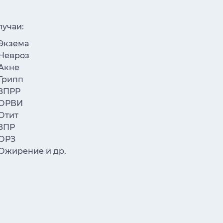
лучаи:
Экзема
Невроз
Акне
Грипп
ЗПРР
ОРВИ
Отит
ЗПР
ОРЗ
Ожирение и др.