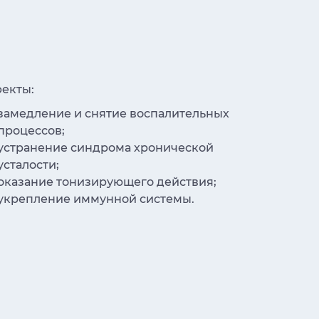
 вывода токсинов;
 обмена веществ;
ия иммунитета;
фекты:
замедление и снятие воспалительных
процессов;
устранение синдрома хронической
усталости;
оказание тонизирующего действия;
укрепление иммунной системы.