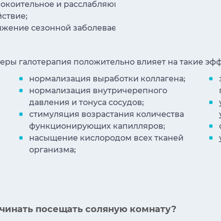
покоительное и расслабляющее
ускорение
ствие;
ускорение
ижение сезонной заболеваемости;
активизац
еры галотерапия положительно влияет на такие эф
нормализация выработки коллагена;
нормализация внутричерепного
давления и тонуса сосудов;
стимуляция возрастания количества
функционирующих капилляров;
насыщение кислородом всех тканей
организма;
ачинать посещать соляную комнату?