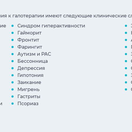
ия к галотерапии имеют следующие клинические с
кие
Синдром гиперактивности
Гайморит
Фронтит
Фарингит
Аутизм и РАС
Бессонница
Депрессия
Гипотония
Заикание
Мигрень
Гастриты
и
Псориаз