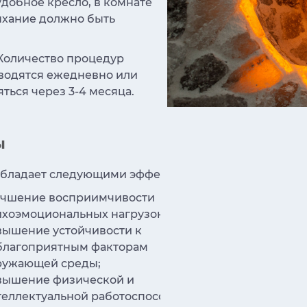
добное кресло, в комнате
ыхание должно быть
 Количество процедур
водятся ежедневно или
ться через 3-4 месяца.
ы
 обладает следующими эффектами:
учшение восприимчивости
улучшение
ихоэмоциональных нагрузок;
стабилиза
вышение устойчивости к
обмена;
благоприятным факторам
нормализ
ружающей среды;
системы;
вышение физической и
регенери
теллектуальной работоспособности;
действие 