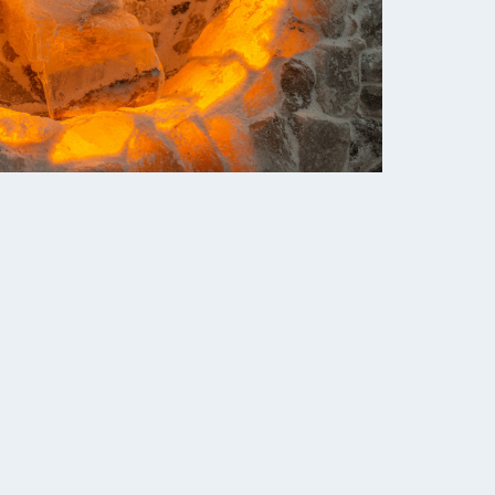
 сна;
ция углеводного и белкового
ация функции эндокринной
рующее и увлажняющее
на кожу;