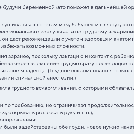
ще будучи беременной (это поможет в дальнейшей о
слушиваться к советам мам, бабушек и свекрух, кот
фессионального консультанта по грудному вскармл
, он даст рекомендации с учетом здоровья и анато
избежать возможных сложности.
ия заранее, поскольку лактацию и контакт с ребенк
бенка через кормление грудью сразу после родов п
 дыхание младенца. (Грудное вскармливание возмож
вании спинальной анестезии.)
вила грудного вскармливания, с которыми обязател
и по требованию, не ограничивая продолжительнос
 открывать рот, сосать руку и т. п.);
е опорожнения;
и были задействованы обе груди, новое нужно начат