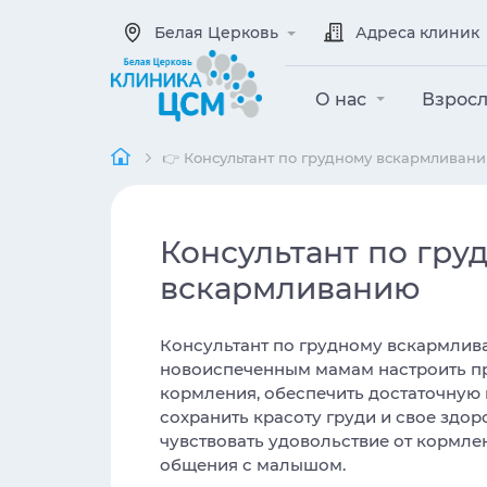
Белая Церковь
Адреса клиник
О нас
Взрос
👉 Консультант по грудному вскармливан
Консультант по гру
вскармливанию
Консультант по грудному вскармли
новоиспеченным мамам настроить п
кормления, обеспечить достаточную 
сохранить красоту груди и свое здор
чувствовать удовольствие от кормле
общения с малышом.