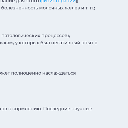
ование для этого
физиотерапии
);
болезненность молочных желез и т. п.;
 патологических процессов);
чкам, у которых был негативный опыт в
ожет полноценно наслаждаться
сков к кормлению. Последние научные