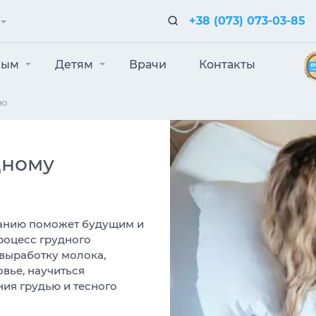
+38 (073) 073-03-85
лым
Детям
Врачи
Контакты
ию
дному
ванию поможет будущим и
роцесс грудного
выработку молока,
овье, научиться
ния грудью и тесного