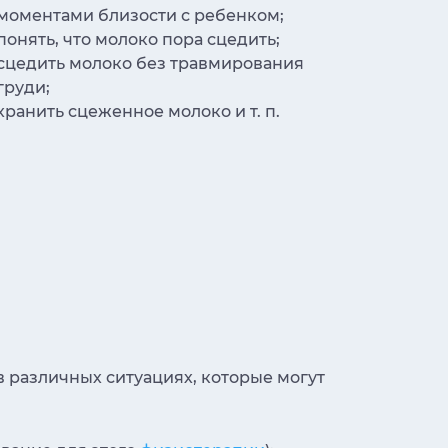
моментами близости с ребенком;
понять, что молоко пора сцедить;
сцедить молоко без травмирования
груди;
хранить сцеженное молоко и т. п.
в различных ситуациях, которые могут