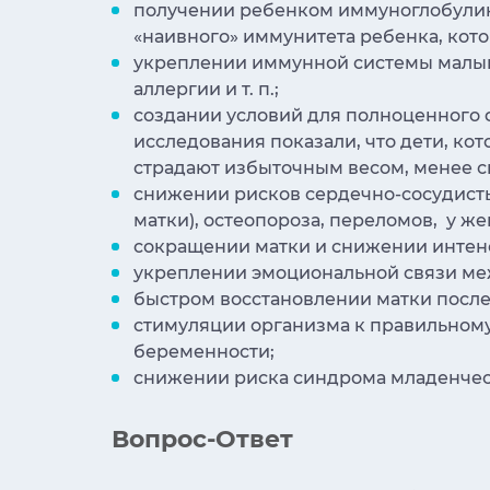
получении ребенком иммуноглобулин
«наивного» иммунитета ребенка, кот
укреплении иммунной системы малыша,
аллергии и т. п.;
создании условий для полноценного 
исследования показали, что дети, ко
страдают избыточным весом, менее ск
снижении рисков сердечно-сосудистых 
матки), остеопороза, переломов, у ж
сокращении матки и снижении интен
укреплении эмоциональной связи ме
быстром восстановлении матки посл
стимуляции организма к правильному
беременности;
снижении риска синдрома младенческо
Вопрос-Ответ