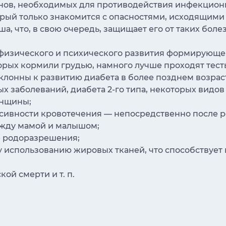
ов, необходимых для противодействия инфекционн
орый только знакомится с опасностями, исходящими
 что, в свою очередь, защищает его от таких болез
физического и психического развития формирующе
торых кормили грудью, намного лучше проходят тест
лонны к развитию диабета в более позднем возраст
заболеваний, диабета 2-го типа, некоторых видов он
енщины;
сивности кровотечения — непосредственно после р
жду мамой и малышом;
е родоразрешения;
 использованию жировых тканей, что способствует 
й смерти и т. п.