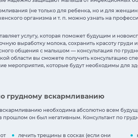
ые надежно защищают малыша от инфекционных бо
рмливания (не только для ребенка, но и для женщины
нского организма и т. п. можно узнать на професс
авляет услугу, которая поможет будущим и новоис
очную выработку молока, сохранить красоту груди и 
есного общения с малышом — консультация по груд
кой области вы сможете получить консультацию спе
ие мероприятия, которые будут необходимы для зд
по грудному вскармливанию
у вскармливанию необходима абсолютно всем буду
в прошлом он был негативным. Консультант по гру
 от
лечить трещины в сосках (если они