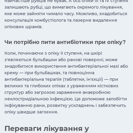
найчастіше рубців не буває. А ось опіки ІІІ та ІV ступеня
залишають рубці, що вимагають окремого лікування,
яке може зайняти чимало часу. Можливо, знадобиться
консультація комбустіолога та лазерне видалення
опікових шрамів.
Чи потрібно пити антибіотики при опіку?
Коли, починаючи з опіку ІІ ступеня, на шкірі
з'являються бульбашки або ранові поверхні, може
знадобитися використання антибактеріальної мазі або
крему — при бульбашках, та повноцінна
антибактеріальна терапія (таблетки, ін'єкції) — при
великих та глибоких опіках з ураженням кісткових
структур або загрозою зараження анаеробною
неклостридіальною інфекцією. Це допоможе запобігти
інфікуванню рани, розвитку ускладнень і забезпечить
опіку швидше загоєння.
Переваги лікування у