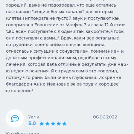
хороший, даже не подозревал, что еще остались
настоящие "люди в белых халатах", для которых
Клятва Гиппократа не пустой звук и поступают как
говорится в Евангелие от Матфея 7-я глава 12-й стих:
"..во всем поступайте с людьми так, как хотите, чтобы
они поступали с вами...". Врач, как и все остальные
сотрудники, очень внимательная женщина,
отнеслась к ситуации с сочувствием, пониманием и
должным профессионализмом, подобрала схему
лечения, которая дала отличные результаты уже на 2-
ю неделю лечения. Я с трудом сам в это поверил,
потому что раны были очень глубокими. Искренне
благодарен Анне Ивановне за ее труд и хорошее
отношение!
Yarik
06.06.2022
5.0
Комбустіолог