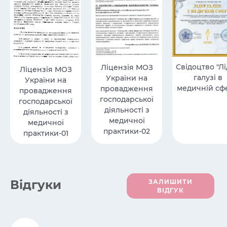
Свідоцтво "Л
Ліцензія МОЗ
Ліцензія МОЗ
галузі в
України на
України на
медичній сфе
провадження
провадження
господарської
господарської
діяльності з
діяльності з
медичної
медичної
практики-02
практики-01
Вiдгуки
ЗАЛИШИТИ
ВІДГУК