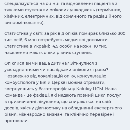
спеціалізується на оцінці та відновленні пацієнтів з
тяжкими ступенями опікових ушкоджень (термічних,
хімічних, електричних, від сонячного та радіаційного
випромінювання).
Статистика у світі: за рік від опіків помирає близько 300
тис. осіб, 6 млн потребують медичної допомоги.
Статистика в Україні: 14,5 особи на кожні 10 тис.
населення мають опіки різних ступенів.
Опіклися ви чи ваша дитина? Зіткнулися з
ускладненнями чи наслідками опікових травм?
Незалежно від локалізацій опіку, консультацію
комбустіолога у Білій Церкві можна отримати,
звернувшись у багатопрофільну Клініку ЦСМ. Наша
команда - це фахівці, які надають повний цикл послуг і
в призначенні лікування, що спираються на свій
досвід, якісну діагностику на обладнанні експертного
рівня, міжнародно визнані та клінічно перевірені
протоколи.