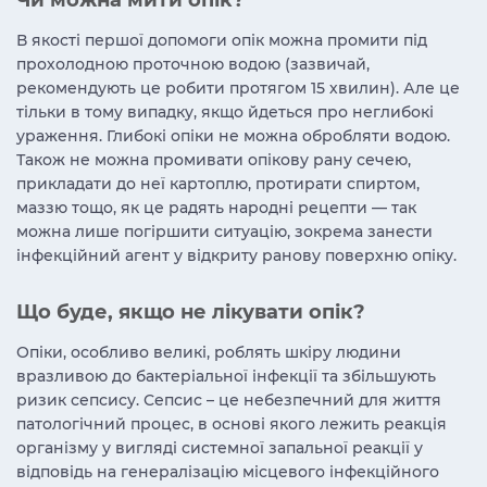
Чи можна мити опік?
В якості першої допомоги опік можна промити під
прохолодною проточною водою (зазвичай,
рекомендують це робити протягом 15 хвилин). Але це
тільки в тому випадку, якщо йдеться про неглибокі
ураження. Глибокі опіки не можна обробляти водою.
Також не можна промивати опікову рану сечею,
прикладати до неї картоплю, протирати спиртом,
маззю тощо, як це радять народні рецепти — так
можна лише погіршити ситуацію, зокрема занести
інфекційний агент у відкриту ранову поверхню опіку.
Що буде, якщо не лікувати опік?
Опіки, особливо великі, роблять шкіру людини
вразливою до бактеріальної інфекції та збільшують
ризик сепсису. Сепсис – це небезпечний для життя
патологічний процес, в основі якого лежить реакція
організму у вигляді системної запальної реакції у
відповідь на генералізацію місцевого інфекційного