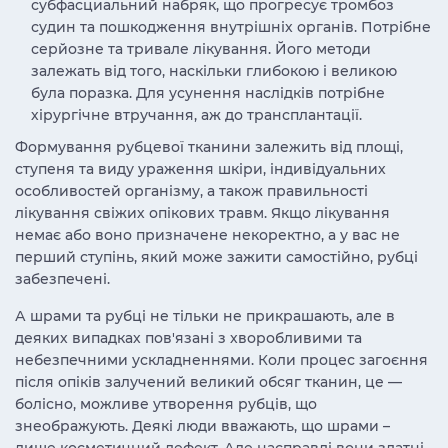
субфасциальний набряк, що прогресує тромбоз
судин та пошкодження внутрішніх органів. Потрібне
серйозне та тривале лікування. Його методи
залежать від того, наскільки глибокою і великою
була поразка. Для усунення наслідків потрібне
хірургічне втручання, аж до трансплантації.
Формування рубцевої тканини залежить від площі,
ступеня та виду ураження шкіри, індивідуальних
особливостей організму, а також правильності
лікування свіжих опікових травм. Якщо лікування
немає або воно призначене некоректно, а у вас не
перший ступінь, який може зажити самостійно, рубці
забезпечені.
А шрами та рубці не тільки не прикрашають, але в
деяких випадках пов'язані з хворобливими та
небезпечними ускладненнями. Коли процес загоєння
після опіків залучений великий обсяг тканин, це —
болісно, можливе утворення рубців, що
знеображують. Деякі люди вважають, що шрами –