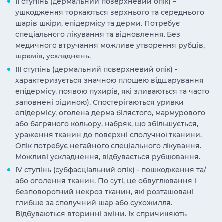
II ступінь (дермальний поверхневий опік) –
ушкодження торкаються верхнього та середнього
шарів шкіри, епідермісу та дерми. Потребує
спеціального лікування та відновлення. Без
медичного втручання можливе утворення рубців,
шрамів, ускладнень.
III ступінь (дермальний поверхневий опік) -
характеризується значною площею відшарування
епідермісу, появою пухирів, які зливаються та часто
заповнені рідиною). Спостерігаються уривки
епідермісу, оголена дерма білястого, мармурового
або багряного кольору, набряк, що збільшується,
ураження тканин до поверхні сполучної тканини.
Опік потребує негайного спеціального лікування.
Можливі ускладнення, відбувається рубцювання.
IV ступінь (субфасціальний опік) - пошкодження та/
або оголення тканин. По суті, це обвуглювання і
безповоротний некроз тканин, які розташовані
глибше за сполучний шар або сухожилля.
Відбуваються вторинні зміни. Їх спричиняють