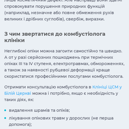
лише косметичний дефект. Але насправді вони здатні
спровокувати порушення природних функцій
(наприклад, незначне або повне обмеження рухів
великих і дрібних суглобів), свербіж, виразки.
З чим звертатися до комбустіолога
клініки
Неглибокі опіки можна загоити самостійно та швидко.
А от у разі серйозних пошкоджень при термічних
опіках ІІІ та ІV ступеня, електротравмах, обмороженнях,
а також за наявності рубцевої деформації краще
скористатися професійними послугами комбустіолога.
Отримати консультацію комбустіолога в
Клініці ЦСМ у
Білій Церкві
можна і потрібно, якщо є необхідність у
таких діях, як:
видалення шрамів та опіків;
лікування опікових травм у дорослих (не перша
допомога);