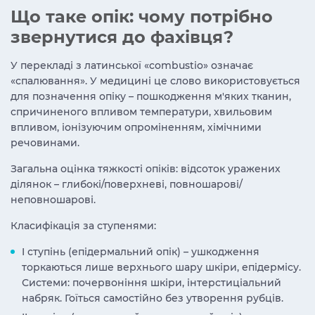
Що таке опік: чому потрібно
звернутися до фахівця?
У перекладі з латинської «combustio» означає
«спалювання». У медицині це слово використовується
для позначення опіку – пошкодження м'яких тканин,
спричиненого впливом температури, хвильовим
впливом, іонізуючим опроміненням, хімічними
речовинами.
Загальна оцінка тяжкості опіків: відсоток уражених
ділянок – глибокі/поверхневі, повношарові/
неповношарові.
Класифікація за ступенями:
I ступінь (епідермальний опік) – ушкодження
торкаються лише верхнього шару шкіри, епідермісу.
Системи: почервоніння шкіри, інтерстиціальний
набряк. Гоїться самостійно без утворення рубців.