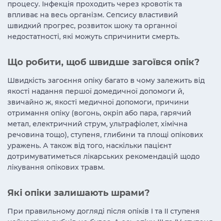
процесу. Інфекція проходить через кровотік та
впливає на весь організм. Сепсису властивий
швидкий прогрес, розвиток шоку та органної
недостатності, які можуть спричинити смерть.
Що робити, щоб швидше загоївся опік?
Швидкість загоєння опіку багато в чому залежить від
якості надання першої домедичної допомоги й,
звичайно ж, якості медичної допомоги, причини
отримання опіку (вогонь, окріп або пара, гарячий
метал, електричний струм, ультрафіолет, хімічна
речовина тощо), ступеня, глибини та площі опікових
уражень. А також від того, наскільки пацієнт
дотримуватиметься лікарських рекомендацій щодо
лікування опікових травм.
Які опіки залишають шрами?
При правильному догляді після опіків І та ІІ ступеня