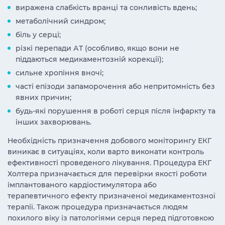
виражена слабкість вранці та сонливість вдень;
метаболічний синдром;
біль у серці;
різкі перепади АТ (особливо, якщо вони не
піддаються медикаментозній корекції);
сильне хропіння вночі;
часті епізоди запаморочення або непритомність без
явних причин;
будь-які порушення в роботі серця після інфаркту та
інших захворювань.
Необхідність призначення добового моніторингу ЕКГ
виникає в ситуаціях, коли варто виконати контроль
ефективності проведеного лікування. Процедура ЕКГ
Холтера призначається для перевірки якості роботи
імплантованого кардіостимулятора або
терапевтичного ефекту призначеної медикаментозної
терапії. Також процедура призначається людям
похилого віку із патологіями серця перед підготовкою