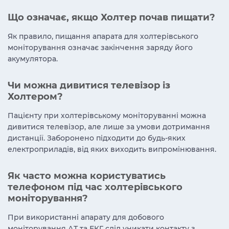
Що означає, якщо Холтер почав пищати?
Як правило, пищання апарата для холтерівського
моніторування означає закінчення заряду його
акумулятора.
Чи можна дивитися телевізор із
Холтером?
Пацієнту при холтерівському моніторуванні можна
дивитися телевізор, але лише за умови дотримання
дистанції. Заборонено підходити до будь-яких
електроприладів, від яких виходить випромінювання.
Як часто можна користуватись
телефоном під час холтерівського
моніторування?
При використанні апарату для добового
моніторування АТ та ЕКГ слід уникати контакту з