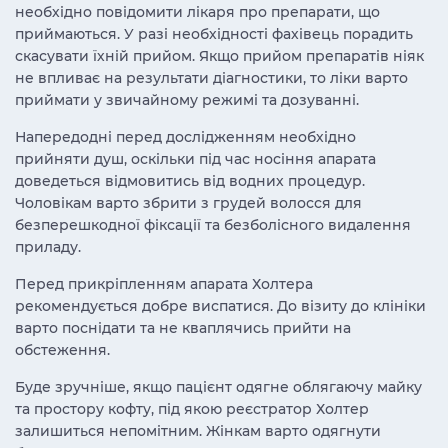
необхідно повідомити лікаря про препарати, що
приймаються. У разі необхідності фахівець порадить
скасувати їхній прийом. Якщо прийом препаратів ніяк
не впливає на результати діагностики, то ліки варто
приймати у звичайному режимі та дозуванні.
Напередодні перед дослідженням необхідно
прийняти душ, оскільки під час носіння апарата
доведеться відмовитись від водних процедур.
Чоловікам варто збрити з грудей волосся для
безперешкодної фіксації та безболісного видалення
приладу.
Перед прикріпленням апарата Холтера
рекомендується добре виспатися. До візиту до клініки
варто поснідати та не кваплячись прийти на
обстеження.
Буде зручніше, якщо пацієнт одягне облягаючу майку
та простору кофту, під якою реєстратор Холтер
залишиться непомітним. Жінкам варто одягнути