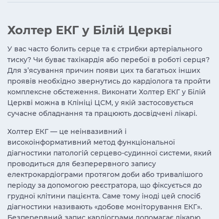
Холтер ЕКГ у Білій Церкві
У вас часто болить серце та є стрибки артеріального
тиску? Чи буває тахікардія або перебої в роботі серця?
Для з’ясування причин появи цих та багатьох інших
проявів необхідно звернутись до кардіолога та пройти
комплексне обстеження. Виконати Холтер ЕКГ у Білій
Церкві можна в Клініці ЦСМ, у якій застосовується
сучасне обладнання та працюють досвідчені лікарі.
Холтер ЕКГ — це неінвазивний і
високоінформативний метод функціональної
діагностики патологій серцево-судинної системи, який
проводиться для безперервного запису
електрокардіограми протягом доби або тривалішого
періоду за допомогою реєстратора, що фіксується до
грудної клітини пацієнта. Саме тому іноді цей спосіб
діагностики називають «добове моніторування ЕКГ».
Безперервний запис кардіограми допомагає лікарю