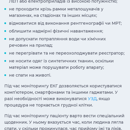
ЛЕП або електроприладів із високою потужністю;
не проходити крізь рамки металошукачів у
магазинах, на стадіонах та інших місцях;
відмовитися від виконання рентгенографії чи МРТ;
облишити надмірні фізичні навантаження;
не допускати потрапляння води чи хімічних
речовин на прилад;
не перегрівати та не переохолоджувати реєстратор;
не носити одяг із синтетичних тканин, оскільки
матеріал може порушувати роботу апарату;
не спати на животі.
Під час моніторингу ЕКГ дозволяється користуватися
комп’ютером, смартфонами та іншими гаджетами. У
разі необхідності може виконуватися
УЗД
, якщо
процедура не торкається грудної клітки.
Під час моніторингу пацієнту варто вести спеціальний
щоденник. У ньому вказується час, коли людина лягла
спати, у скільки прокинулася, час прийому їжі та ліків,