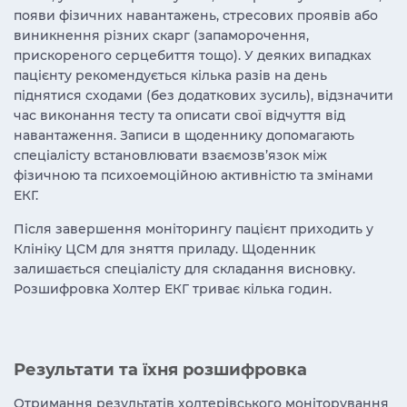
появи фізичних навантажень, стресових проявів або
виникнення різних скарг (запаморочення,
прискореного серцебиття тощо). У деяких випадках
пацієнту рекомендується кілька разів на день
піднятися сходами (без додаткових зусиль), відзначити
час виконання тесту та описати свої відчуття від
навантаження. Записи в щоденнику допомагають
спеціалісту встановлювати взаємозв’язок між
фізичною та психоемоційною активністю та змінами
ЕКГ.
Після завершення моніторингу пацієнт приходить у
Клініку ЦСМ для зняття приладу. Щоденник
залишається спеціалісту для складання висновку.
Розшифровка Холтер ЕКГ триває кілька годин.
Результати та їхня розшифровка
Отримання результатів холтерівського моніторування