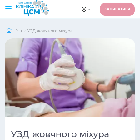
ЗАПИСАТИСЯ
👉 УЗД жовчного міхура
УЗД жовчного міхура