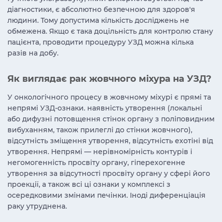
діагностики, є абсолютно безпечною для здоров'я
людини. Тому допустима кількість досліджень не
обмежена. Якщо є така доцільність для контролю стану
пацієнта, проводити процедуру УЗД можна кілька
разів на добу.
Як виглядає рак жовчного міхура на УЗД?
У онкологічного процесу в жовчному міхурі є прямі та
непрямі УЗД-ознаки. наявність утворення (локальні
або дифузні потовщення стінок органу з поліповидним
вибуханням, також прилеглі до стінки жовчного),
відсутність зміщення утворення, відсутність ехотіні від
утворення. Непрямі — нерівномірність контурів і
негомогенність просвіту органу, гіперехогенне
утворення за відсутності просвіту органу у сфері його
проекції, а також всі ці ознаки у комплексі з
осередковими змінами печінки. Іноді диференціація
раку утруднена.