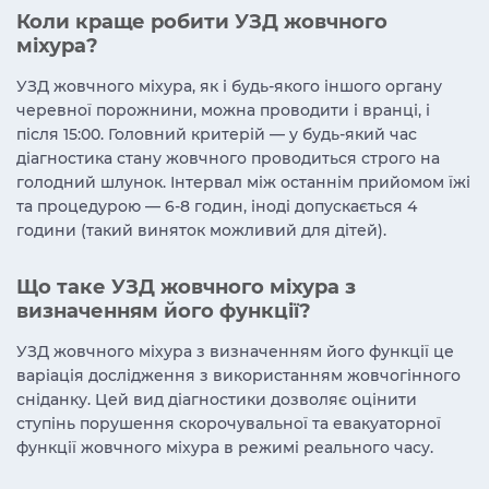
Коли краще робити УЗД жовчного
міхура?
УЗД жовчного міхура, як і будь-якого іншого органу
черевної порожнини, можна проводити і вранці, і
після 15:00. Головний критерій — у будь-який час
діагностика стану жовчного проводиться строго на
голодний шлунок. Інтервал між останнім прийомом їжі
та процедурою — 6-8 годин, іноді допускається 4
години (такий виняток можливий для дітей).
Що таке УЗД жовчного міхура з
визначенням його функції?
УЗД жовчного міхура з визначенням його функції це
варіація дослідження з використанням жовчогінного
сніданку. Цей вид діагностики дозволяє оцінити
ступінь порушення скорочувальної та евакуаторної
функції жовчного міхура в режимі реального часу.