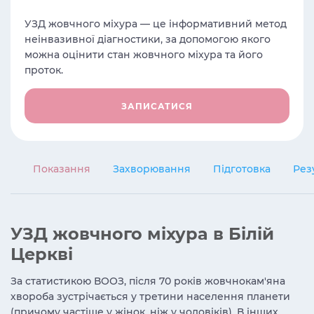
УЗД жовчного міхура — ​​це інформативний метод
неінвазивної діагностики, за допомогою якого
можна оцінити стан жовчного міхура та його
проток.
ЗАПИСАТИСЯ
Показання
Захворювання
Підготовка
Рез
УЗД жовчного міхура в Білій
Церкві
За статистикою ВООЗ, після 70 років жовчнокам'яна
хвороба зустрічається у третини населення планети
(причому частіше у жінок, ніж у чоловіків). В інших