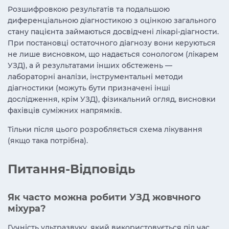
Розшифровкою результатів та подальшою
диференціальною діагностикою з оцінкою загального
стану пацієнта займаються досвідчені лікарі-діагности.
При постановці остаточного діагнозу вони керуються
не лише висновком, що надається сонологом (лікарем
УЗД), а й результатами інших обстежень —
лабораторні аналізи, інструментальні методи
діагностики (можуть бути призначені інші
дослідження, крім УЗД), фізикальний огляд, висновки
фахівців суміжних напрямків.
Тільки після цього розробляється схема лікування
(якщо така потрібна).
Питання-Відповідь
Як часто можна робити УЗД жовчного
міхура?
Гучність ультразвуку, який використовується під час