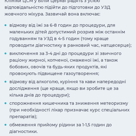
Клініки ЦСМ у Білій Церкві радять з усією
відповідальністю підійти до підготовки до УЗД
жовчного міхура. Зазвичай вона включає:
відмову від їжі за 6-8 годин до процедури, для
маленьких дітей допустимий розрив між останнім
годуванням та УЗД в 4-5 годин (тому краще
проводити діагностику в ранковий час, натщесерце);
виключення за 3-4 дні до процедури зі звичного
раціону жирної, копченої, смаженої їжі, а також
бобових, овочів та будь-яких продуктів, які
провокують підвищене газоутворення;
відмову від алкоголю, куріння та кави напередодні
дослідження (ще краще, якщо ви зробите це за
кілька днів до процедури);
спорожнення кишечника та зниження метеоризму
(при необхідності лікар призначає курс спеціальних
препаратів);
обмеження прийому рідини за 1-1,5 годин до
діагностики.