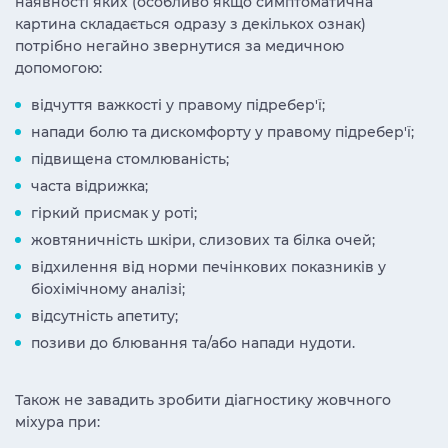
наявності яких (особливо якщо симптоматична
картина складається одразу з декількох ознак)
потрібно негайно звернутися за медичною
допомогою:
відчуття важкості у правому підребер'ї;
напади болю та дискомфорту у правому підребер'ї;
підвищена стомлюваність;
часта відрижка;
гіркий присмак у роті;
жовтяничність шкіри, слизових та білка очей;
відхилення від норми печінкових показників у
біохімічному аналізі;
відсутність апетиту;
позиви до блювання та/або напади нудоти.
Також не завадить зробити діагностику жовчного
міхура при: