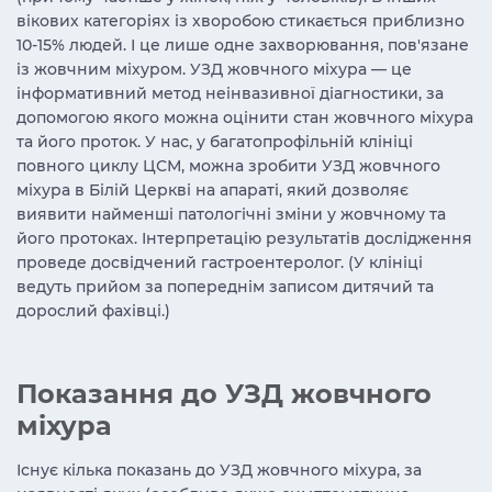
вікових категоріях із хворобою стикається приблизно
10-15% людей. І це лише одне захворювання, пов'язане
із жовчним міхуром. УЗД жовчного міхура — ​​це
інформативний метод неінвазивної діагностики, за
допомогою якого можна оцінити стан жовчного міхура
та його проток. У нас, у багатопрофільній клініці
повного циклу ЦСМ, можна зробити УЗД жовчного
міхура в Білій Церкві на апараті, який дозволяє
виявити найменші патологічні зміни у жовчному та
його протоках. Інтерпретацію результатів дослідження
проведе досвідчений гастроентеролог. (У клініці
ведуть прийом за попереднім записом дитячий та
дорослий фахівці.)
Показання до УЗД жовчного
міхура
Існує кілька показань до УЗД жовчного міхура, за