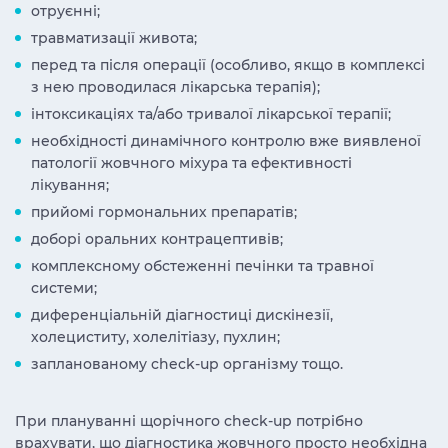
отруєнні;
травматизації живота;
перед та після операції (особливо, якщо в комплексі
з нею проводилася лікарська терапія);
інтоксикаціях та/або тривалої лікарської терапії;
необхідності динамічного контролю вже виявленої
патології жовчного міхура та ефективності
лікування;
прийомі гормональних препаратів;
доборі оральних контрацептивів;
комплексному обстеженні печінки та травної
системи;
диференціальній діагностиці дискінезії,
холециститу, холелітіазу, пухлин;
запланованому check-up організму тощо.
При плануванні щорічного check-up потрібно
врахувати, що діагностика жовчного просто необхідна