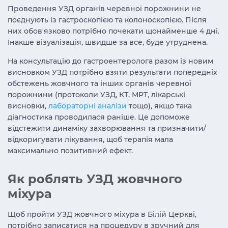
Проведення УЗД органів черевної порожнини не
поєднують із гастроскопією та колоноскопією. Після
них обов'язково потрібно почекати щонайменше 4 дні.
Інакше візуалізація, швидше за все, буде утруднена.
На консультацію до гастроентеролога разом із новим
висновком УЗД потрібно взяти результати попередніх
обстежень жовчного та інших органів черевної
порожнини (протоколи УЗД, КТ, МРТ, лікарські
висновки,
лабораторні аналізи
тощо), якщо така
діагностика проводилася раніше. Це допоможе
відстежити динаміку захворювання та призначити/
відкоригувати лікування, щоб терапія мала
максимально позитивний ефект.
Як роблять УЗД жовчного
міхура
Щоб пройти УЗД жовчного міхура в Білій Церкві,
потрібно записатися на процедуру в зручний для