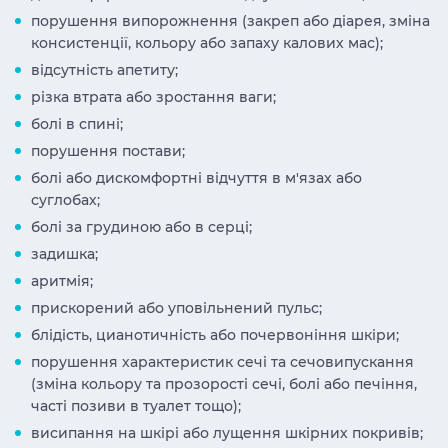
порушення випорожнення (закреп або діарея, зміна
консистенції, кольору або запаху калових мас);
відсутність апетиту;
різка втрата або зростання ваги;
болі в спині;
порушення постави;
болі або дискомфортні відчуття в м'язах або
суглобах;
болі за грудиною або в серці;
задишка;
аритмія;
прискорений або уповільнений пульс;
блідість, цианотичність або почервоніння шкіри;
порушення характеристик сечі та сечовипускання
(зміна кольору та прозорості сечі, болі або печіння,
часті позиви в туалет тощо);
висипання на шкірі або лущення шкірних покривів;