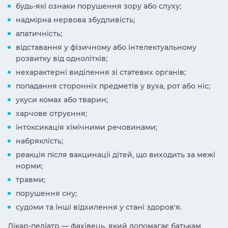
будь-які ознаки порушення зору або слуху;
надмірна нервова збудливість;
апатичність;
відставання у фізичному або інтелектуальному
розвитку від однолітків;
нехарактерні виділення зі статевих органів;
попадання сторонніх предметів у вуха, рот або ніс;
укуси комах або тварин;
харчове отруєння;
інтоксикація хімічними речовинами;
набряклість;
реакція після вакцинації дітей, що виходить за межі
норми;
травми;
порушення сну;
судоми та інші відхилення у стані здоров'я.
Лікар-педіатр — фахівець, який допомагає батькам