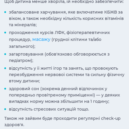
Щоб дитина менше хворіла, їй необхідно забезпечити:
збалансоване харчування, яке включатиме КБЖВ за
віком, а також необхідну кількість корисних вітамінів
та мінералів;
проходження курсів ЛФК, фізіотерапевтичних
масажу
процедур,
(грудної клітини та/або
загального);
загартовування (обов'язково обговорюється з
педіатром);
відсутність у її житті ігор та занять, що провокують
перезбудження нервової системи та сильну фізичну
втому дитини;
здоровий сон (зокрема денний відпочинок у
попередньо провітреному приміщенні) — у деяких
випадках норму можна збільшити на 1 годину;
відсутність стресових ситуацій тощо.
Також не зайвим буде проходити регулярні check-up
здоров'я.