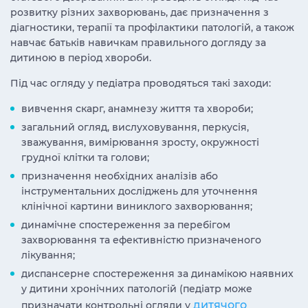
розвитку різних захворювань, дає призначення з
діагностики, терапії та профілактики патологій, а також
навчає батьків навичкам правильного догляду за
дитиною в період хвороби.
Під час огляду у педіатра проводяться такі заходи:
вивчення скарг, анамнезу життя та хвороби;
загальний огляд, вислуховування, перкусія,
зважування, вимірювання зросту, окружності
грудної клітки та голови;
призначення необхідних аналізів або
інструментальних досліджень для уточнення
клінічної картини виниклого захворювання;
динамічне спостереження за перебігом
захворювання та ефективністю призначеного
лікування;
диспансерне спостереження за динамікою наявних
у дитини хронічних патологій (педіатр може
дитячого
призначати контрольні огляди у