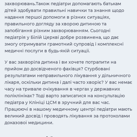
захворювань.Також педіатри допомагають батькам
дітей здобувати правильні навички та знання щодо
надання першої допомоги в різних ситуаціях,
правильного догляду за хворою дитиною та
запобігання різним захворюванням. Сьогодні
педіатрія у Білій Церкві добре розвинена, що дає
змогу отримувати грамотний супровід і комплексні
медичні послуги в будь-якій ситуації.
У вас захворіла дитина і ви хочете потрапити на
прийом до досвідченого фахівця? Стурбовані
результатами неправильного лікування у дільничного
лікаря, оскільки дитина і далі часто хворіє? У вас немає
часу на тривале очікування в чергах у державних
поліклініках? Тоді варто записатися на консультацію
педіатра у Клініці ЦСМ в зручний для вас час.
Працюючі в нашому медичному центрі педіатри мають
великий досвід і проводять лікування за протоколами
доказової медицини.