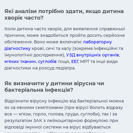
Які аналізи потрібно здати, якщо дитина
хворіє часто?
Коли дитина часто хворіє, для виявлення справжньої
причини, може знадобиться пройти досить серйозне
обстеження. Воно може включати:
лабораторну
діагностику
крові, сечі та калу (зокрема інфекційні та
імунологічні дослідження),
УЗД внутрішніх органів
,
м'яких тканин
,
суглобів
тощо,
ЕЕГ
, МРТ та інші види
діагностики на розсуд педіатра.
Як визначити у дитини вірусна чи
бактеріальна інфекція?
Відрізнити вірусну інфекцію від бактеріальної можна
як за явними симптомами (при вірусі болить відразу
все — м'язи, горло, голова, груди, суглоби), так і за
результатом ЗАК з лейкоцитарною формулою: при
відповіді імунної системи на вірус відбувається