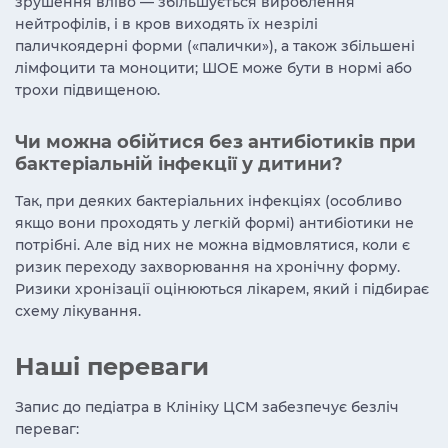
зрушення вліво — збільшується вироблення
нейтрофілів, і в кров виходять їх незрілі
паличкоядерні форми («палички»), а також збільшені
лімфоцити та моноцити; ШОЕ може бути в нормі або
трохи підвищеною.
Чи можна обійтися без антибіотиків при
бактеріальній інфекції у дитини?
Так, при деяких бактеріальних інфекціях (особливо
якщо вони проходять у легкій формі) антибіотики не
потрібні. Але від них не можна відмовлятися, коли є
ризик переходу захворювання на хронічну форму.
Ризики хронізації оцінюються лікарем, який і підбирає
схему лікування.
Наші переваги
Запис до педіатра в Клініку ЦСМ забезпечує безліч
переваг: