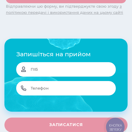
Відправляючи цю форму, ви підтверджуєте свою згоду
з
політикою передачі і використання даних на цьому сайті
Запишіться на прийом
КНОПКА
ЗВ'ЯЗКУ