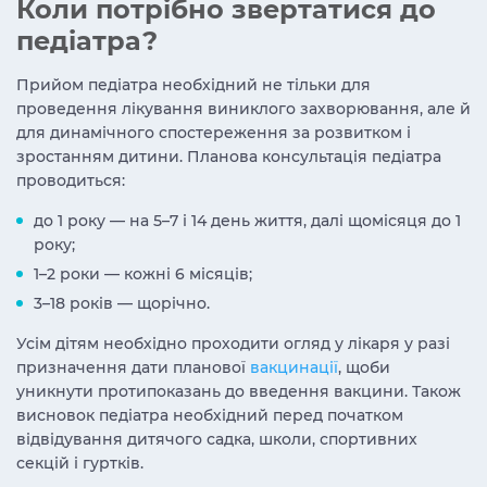
Коли потрібно звертатися до
педіатра?
Прийом педіатра необхідний не тільки для
проведення лікування виниклого захворювання, але й
для динамічного спостереження за розвитком і
зростанням дитини. Планова консультація педіатра
проводиться:
до 1 року — на 5–7 і 14 день життя, далі щомісяця до 1
року;
1–2 роки — кожні 6 місяців;
3–18 років — щорічно.
Усім дітям необхідно проходити огляд у лікаря у разі
призначення дати планової
вакцинації
, щоби
уникнути протипоказань до введення вакцини. Також
висновок педіатра необхідний перед початком
відвідування дитячого садка, школи, спортивних
секцій і гуртків.