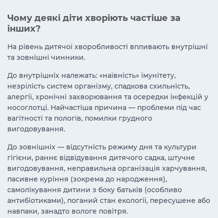
Чому деякі діти хворіють частіше за
інших?
На рівень дитячої хворобливості впливають внутрішні
та зовнішні чинники.
До внутрішніх належать: «наївність» імунітету,
незрілість систем організму, спадкова схильність,
алергії, хронічні захворювання та осередки інфекцій у
носоглотці. Найчастіша причина — проблеми під час
вагітності та пологів, помилки грудного
вигодовування.
До зовнішніх — відсутність режиму дня та культури
гігієни, раннє відвідування дитячого садка, штучне
вигодовування, неправильна організація харчування,
пасивне куріння (зокрема до народження),
самолікування дитини з боку батьків (особливо
антибіотиками), поганий стан екології, пересушене або
навпаки, занадто вологе повітря.