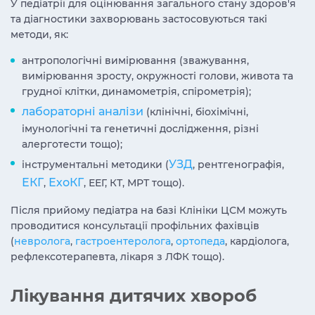
У педіатрії для оцінювання загального стану здоров'я
та діагностики захворювань застосовуються такі
методи, як:
антропологічні вимірювання (зважування,
вимірювання зросту, окружності голови, живота та
грудної клітки, динамометрія, спірометрія);
лабораторні аналізи
(клінічні, біохімічні,
імунологічні та генетичні дослідження, різні
алерготести тощо);
УЗД
інструментальні методики (
, рентгенографія,
ЕКГ
ЕхоКГ
,
, ЕЕГ, КТ, МРТ тощо).
Після прийому педіатра на базі Клініки ЦСМ можуть
проводитися консультації профільних фахівців
(
невролога
,
гастроентеролога
,
ортопеда
, кардіолога,
рефлексотерапевта, лікаря з ЛФК тощо).
Лікування дитячих хвороб