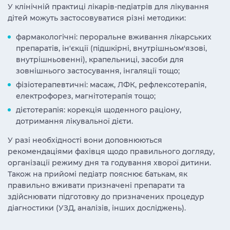
У клінічній практиці лікарів-педіатрів для лікування
дітей можуть застосовуватися різні методики:
фармакологічні: пероральне вживання лікарських
препаратів, ін'єкції (підшкірні, внутрішньом'язові,
внутрішньовенні), крапельниці, засоби для
зовнішнього застосування, інгаляції тощо;
фізіотерапевтичні: масаж, ЛФК, рефлексотерапія,
електрофорез, магнітотерапія тощо;
дієтотерапія: корекція щоденного раціону,
дотримання лікувальної дієти.
У разі необхідності вони доповнюються
рекомендаціями фахівця щодо правильного догляду,
організації режиму дня та годування хворої дитини.
Також на прийомі педіатр пояснює батькам, як
правильно вживати призначені препарати та
здійснювати підготовку до призначених процедур
діагностики (УЗД, аналізів, інших досліджень).