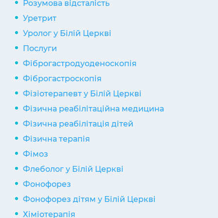
Розумова відсталість
Уретрит
Уролог у Білій Церкві
Послуги
Фіброгастродуоденоскопія
Фіброгастроскопія
Фізіотерапевт у Білій Церкві
Фізична реабілітаційна медицина
Фізична реабілітація дітей
Фізична терапія
Фімоз
Флеболог у Білій Церкві
Фонофорез
Фонофорез дітям у Білій Церкві
Хіміотерапія