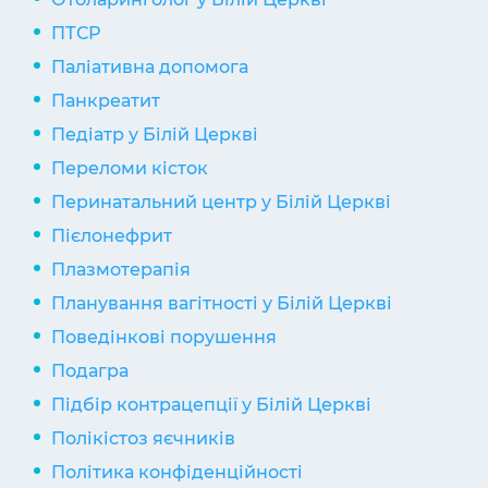
ПТСР
Паліативна допомога
Панкреатит
Педіатр у Білій Церкві
Переломи кісток
Перинатальний центр у Білій Церкві
Пієлонефрит
Плазмотерапія
Планування вагітності у Білій Церкві
Поведінкові порушення
Подагра
Підбір контрацепції у Білій Церкві
Полікістоз яєчників
Політика конфіденційності