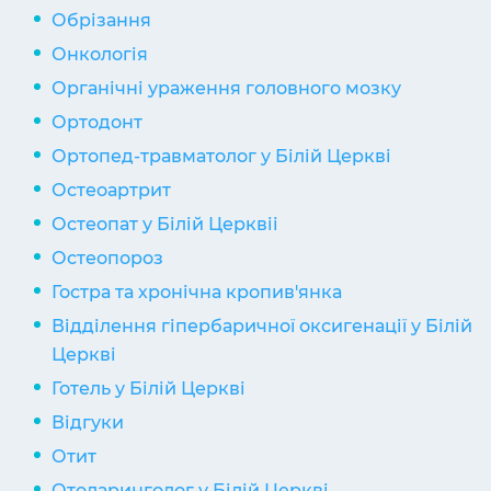
Обрізання
Онкологія
Органічні ураження головного мозку
Ортодонт
Ортопед-травматолог у Білій Церкві
Остеоартрит
Остеопат у Білій Церквіі
Остеопороз
Гостра та хронічна кропив'янка
Відділення гіпербаричної оксигенації у Білій
Церкві
Готель у Білій Церкві
Відгуки
Отит
Отоларинголог у Білій Церкві