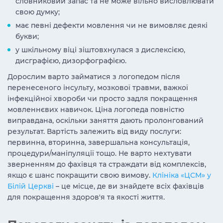
словниковий запас та не може вільно висловлювати
свою думку;
має певні дефекти мовлення чи не вимовляє деякі
букви;
у шкільному віці зіштовхнулася з дислексією,
дисграфією, дизорфографією.
Дорослим варто займатися з логопедом після
перенесеного інсульту, мозкової травми, важкої
інфекційної хвороби чи просто задля покращення
мовленнєвих навичок. Ціна логопеда повністю
виправдана, оскільки заняття дають пролонгований
результат. Вартість залежить від виду послуги:
первинна, вторинна, завершальна консультація,
процедури/маніпуляції тощо. Не варто нехтувати
зверненням до фахівця та страждати від комплексів,
якщо є шанс покращити свою вимову.
Клініка «ЦСМ» у
Білій Церкві
– це місце, де ви знайдете всіх фахівців
для покращення здоров'я та якості життя.