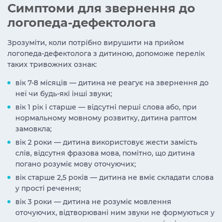
Симптоми для звернення до
логопеда-дефектолога
Зрозуміти, коли потрібно вирушити на прийом
логопеда-дефектолога з дитиною, допоможе перелік
таких тривожних ознак:
вік 7-8 місяців — дитина не реагує на звернення до
неї чи будь-які інші звуки;
вік 1 рік і старше — відсутні перші слова або, при
нормальному мовному розвитку, дитина раптом
замовкла;
вік 2 роки — дитина використовує жести замість
слів, відсутня фразова мова, помітно, що дитина
погано розуміє мову оточуючих;
вік старше 2,5 років — дитина не вміє складати слова
у прості речення;
вік 3 роки — дитина не розуміє мовлення
оточуючих, відтворювані ним звуки не формуються у