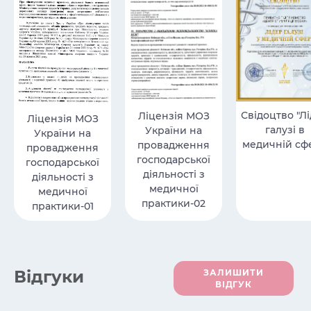
Свідоцтво "Л
Ліцензія МОЗ
Ліцензія МОЗ
галузі в
України на
України на
медичній сфе
провадження
провадження
господарської
господарської
діяльності з
діяльності з
медичної
медичної
практики-02
практики-01
Вiдгуки
ЗАЛИШИТИ
ВІДГУК