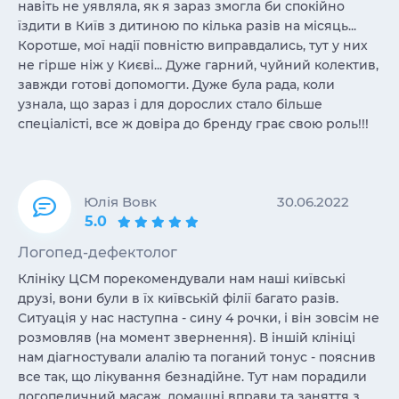
навіть не уявляла, як я зараз змогла би спокійно
їздити в Київ з дитиною по кілька разів на місяць...
Коротше, мої надії повністю виправдались, тут у них
не гірше ніж у Києві... Дуже гарний, чуйний колектив,
завжди готові допомогти. Дуже була рада, коли
узнала, що зараз і для дорослих стало більше
спеціалісті, все ж довіра до бренду грає свою роль!!!
Юлія Вовк
30.06.2022
5.0
Логопед-дефектолог
Клініку ЦСМ порекомендували нам наші київські
друзі, вони були в їх київській філії багато разів.
Ситуація у нас наступна - сину 4 рочки, і він зовсім не
розмовляв (на момент звернення). В іншій клініці
нам діагностували алалію та поганий тонус - пояснив
все так, що лікування безнадійне. Тут нам порадили
логопедичний масаж, домашні вправи та заняття з