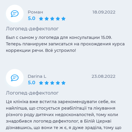
Роман
18.09.2022
5.0
Логопед-дефектолог
Был с сыном у логопеда для консультации 15.09.
Теперь планируем записаться на прохождения курса
коррекции речи. Всё устроило!
Darina L
23.08.2022
5.0
Логопед-дефектолог
Ця клініка вже встигла зарекомендувати себе, як
найліпша, що стосується реабілітації та лікування
різного роду дитячих недосконалостей, тому коли
знадобився логопед-дефектолог, в Білій Церкві
дізнавшись, що вони те ж є, я дуже зраділа, тому що