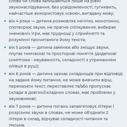
слова чи слова залишаються лише на рівні
звуконаслідування, без усвідомленості, гугнявить,
найчастіше використовує «свою», вигадану мову;
вік 4 роки — дитина розмовляє нечітко, монотонно,
спотворює звуки, не прагне спілкування, вибирає
«немовні» ігри, має труднощі у сприйнятті та
розумінні прочитаного йому текста;
вік 5 років — дитина замінює або зміщує звуки,
плутає тимчасові та просторові поняття (додаткові
симптоми - неуважність, складності з утриманням
олівця в руці);
вік 6 років — дитина зазнає складнощів при відповіді
на задане йому питання, не може вивчити вірш,
переказати текст, переставляє та/або пропускає
склади в довгих/складних словах, має проблеми у
звуковимові;
вік 7 років — дитина погано запам'ятовує літери і
розрізняє звуки в словах, не може об'єднати 2
літери в склад, відчуває складності читання та
письма.