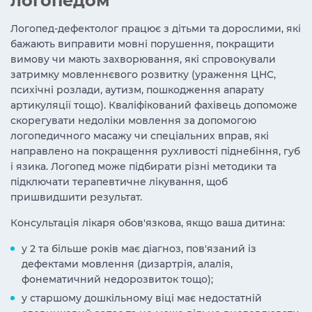
логопедом
Логопед-дефектолог працює з дітьми та дорослими, які
бажають виправити мовні порушення, покращити
вимову чи мають захворювання, які спровокували
затримку мовленнєвого розвитку (ураження ЦНС,
психічні розлади, аутизм, пошкодження апарату
артикуляції тощо). Кваліфікований фахівець допоможе
скорегувати недоліки мовлення за допомогою
логопедичного масажу чи спеціальних вправ, які
направлено на покращення рухливості піднебіння, губ
і язика. Логопед може підбирати різні методики та
підключати терапевтичне лікування, щоб
пришвидшити результат.
Консультація лікаря обов'язкова, якщо ваша дитина:
у 2 та більше років має діагноз, пов'язаний із
дефектами мовлення (дизартрія, алалія,
фонематичний недорозвиток тощо);
у старшому дошкільному віці має недостатній