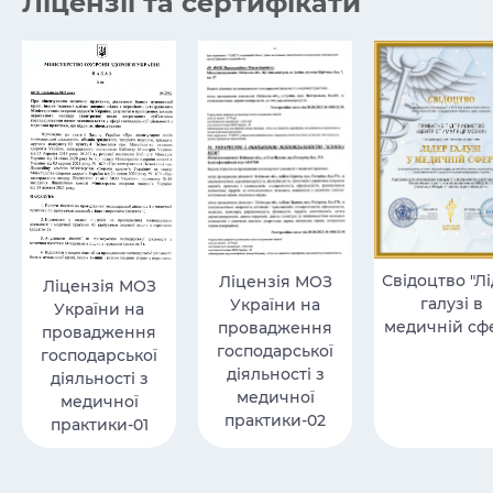
Ліцензії та сертифікати
Свідоцтво "Л
Ліцензія МОЗ
Ліцензія МОЗ
галузі в
України на
України на
медичній сфе
провадження
провадження
господарської
господарської
діяльності з
діяльності з
медичної
медичної
практики-02
практики-01