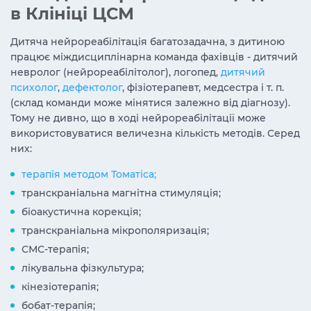
в Клініці ЦСМ
Дитяча нейрореабілітація багатозадачна, з дитиною
працює міждисциплінарна команда фахівців - дитячий
невролог (нейрореабілітолог), логопед,
дитячий
психолог
,
дефектолог
, фізіотерапевт, медсестра і т. п.
(склад команди може мінятися залежно від діагнозу).
Тому не дивно, що в ході нейрореабілітації може
використовуватися величезна кількість методів. Серед
них:
терапія методом Томатіса;
транскраніальна магнітна стимуляція;
біоакустична корекція;
транскраніальна мікрополяризація;
СМС-терапія;
лікувальна фізкультура;
кінезіотерапія;
бобат-терапія;