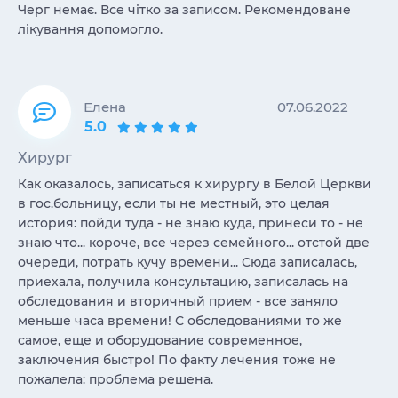
Черг немає. Все чітко за записом. Рекомендоване
лікування допомогло.
Елена
07.06.2022
5.0
Хирург
Как оказалось, записаться к хирургу в Белой Церкви
в гос.больницу, если ты не местный, это целая
история: пойди туда - не знаю куда, принеси то - не
знаю что... короче, все через семейного... отстой две
очереди, потрать кучу времени... Сюда записалась,
приехала, получила консультацию, записалась на
обследования и вторичный прием - все заняло
меньше часа времени! С обследованиями то же
самое, еще и оборудование современное,
заключения быстро! По факту лечения тоже не
пожалела: проблема решена.