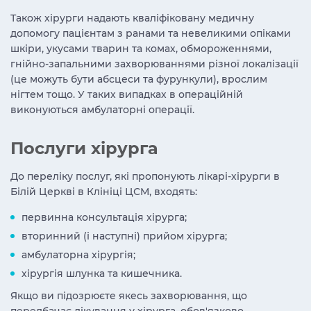
Також хірурги надають кваліфіковану медичну
допомогу пацієнтам з ранами та невеликими опіками
шкіри, укусами тварин та комах, обмороженнями,
гнійно-запальними захворюваннями різної локалізації
(це можуть бути абсцеси та фурункули), врослим
нігтем тощо. У таких випадках в операційній
виконуються амбулаторні операції.
Послуги хірурга
До переліку послуг, які пропонують лікарі-хірурги в
Білій Церкві в Клініці ЦСМ, входять:
первинна консультація хірурга;
вторинний (і наступні) прийом хірурга;
амбулаторна хірургія;
хірургія шлунка та кишечника.
Якщо ви підозрюєте якесь захворювання, що