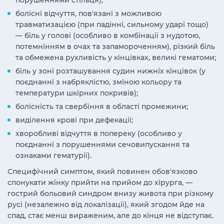
порушеннями стільця);
болісні відчуття, пов'язані з можливою
травматизацією (при падінні, сильному ударі тощо)
— біль у голові (особливо в комбінації з нудотою,
потемнінням в очах та запамороченням), різкий біль
та обмежена рухливість у кінцівках, великі гематоми;
біль у зоні розташування судин нижніх кінцівок (у
поєднанні з набряклістю, зміною кольору та
температури шкірних покривів);
болісність та свербіння в області промежини;
виділення крові при дефекації;
хворобливі відчуття в попереку (особливо у
поєднанні з порушеннями сечовипускання та
ознаками гематурії).
Специфічний симптом, який повинен обов'язково
спонукати жінку прийти на прийом до хірурга, —
гострий больовий синдром внизу живота при різкому
русі (незалежно від локалізації), який згодом йде на
спад, стає менш вираженим, але до кінця не відступає.