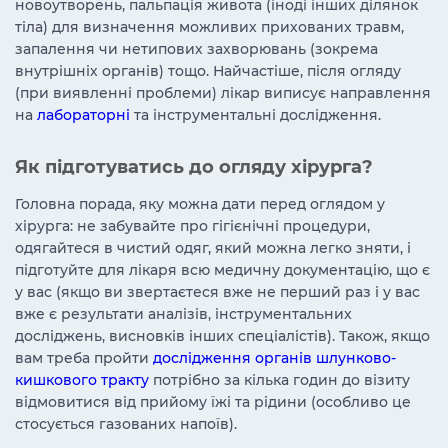
новоутворень, пальпація живота (іноді інших ділянок
тіла) для визначення можливих прихованих травм,
запалення чи нетипових захворювань (зокрема
внутрішніх органів) тощо. Найчастіше, після огляду
(при виявленні проблеми) лікар виписує направлення
на
лабораторні
та інструментальні дослідження.
Як підготуватись до огляду хірурга?
Головна порада, яку можна дати перед оглядом у
хірурга: не забувайте про гігієнічні процедури,
одягайтеся в чистий одяг, який можна легко зняти, і
підготуйте для лікаря всю медичну документацію, що є
у вас (якщо ви звертаєтеся вже не перший раз і у вас
вже є результати аналізів, інструментальних
досліджень, висновків інших спеціалістів). Також, якщо
вам треба пройти
дослідження органів шлунково-
кишкового тракту
потрібно за кілька годин до візиту
відмовитися від прийому їжі та рідини (особливо це
стосується газованих напоїв).