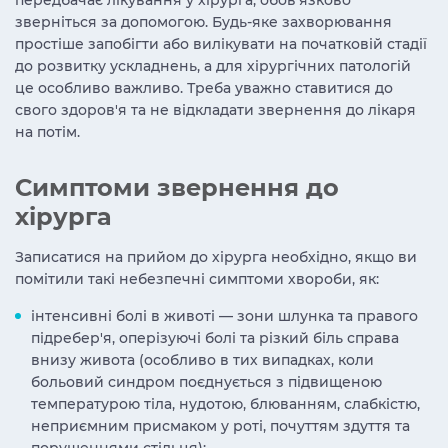
передбачає лікування у хірурга, обов'язково
зверніться за допомогою. Будь-яке захворювання
простіше запобігти або вилікувати на початковій стадії
до розвитку ускладнень, а для хірургічних патологій
це особливо важливо. Треба уважно ставитися до
свого здоров'я та не відкладати звернення до лікаря
на потім.
Симптоми звернення до
хірурга
Записатися на прийом до хірурга необхідно, якщо ви
помітили такі небезпечні симптоми хвороби, як:
інтенсивні болі в животі — зони шлунка та правого
підребер'я, оперізуючі болі та різкий біль справа
внизу живота (особливо в тих випадках, коли
больовий синдром поєднується з підвищеною
температурою тіла, нудотою, блюванням, слабкістю,
неприємним присмаком у роті, почуттям здуття та