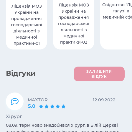
Свідоцтво "Л
Ліцензія МОЗ
Ліцензія МОЗ
галузі в
України на
України на
медичній сфе
провадження
провадження
господарської
господарської
діяльності з
діяльності з
медичної
медичної
практики-02
практики-01
Вiдгуки
ЗАЛИШИТИ
ВІДГУК
MAXTOR
12.09.2022
5.0
Хірург
08.09. терміново знадобився хірург, в Білій Церкві
зателефонував в кілька лікарень, вже думав їхати в