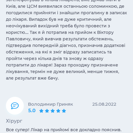
Київ, але ЦСМ виявилася останньою соломинкою, де
погодилися прийняти і знайшли прогалину в записах
до лікаря. Випадок був не дуже критичний, але
неочікуваний вихідний треба було провести з
користю.... Так я й потрапив на прийом к Віктору
Павловичу, який вивчив результати обстежень,
підтвердив попередній діагноз, призначив додаткові
обстеження, на які я зміг відразу записатись та
пройти через кілька днів та знову ж одразу
потрапити до лікаря! Зараз проходжу призначене
лікування, термін не дуже великий, менше тижня,
але результат вже бачу.
Володимир Гриняк
25.08.2022
5.0
Хірург
Все супер! Лікар на прийомі все докладно пояснив.