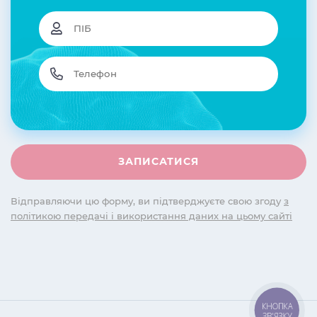
Відправляючи цю форму, ви підтверджуєте свою згоду
з
політикою передачі і використання даних на цьому сайті
КНОПКА
ЗВ'ЯЗКУ