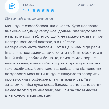
DARA
12.08.2022
5.0
Дитячий ендокринолог
Мені дуже сподобалося, що лікарем було насправді
вивчено медичну карту моєї доньки, звернуто увагу
на властивості таблеток, що їх не можно вживати при
непереносимості лактози, а в неї саме
непереносимість лактози... Тут в ЦСМ нам підібрали
інші ліки, постаралися виключити побічні ефекти, а в
іншій клініці забили би на це, призначили перше
ліпше - знаю, тому що багато разів проходила через
таке особисто... Мене таке відповідальне відношення
до здоров'я моєї дитини дуже підкупає та говорить
про високий професіоналізм та людяність. Та й
загалом клініка дуже сподобалась, гарне відношення,
немає черг під кабінетами, зайшли за своїм часом,
ціна консультації середня.