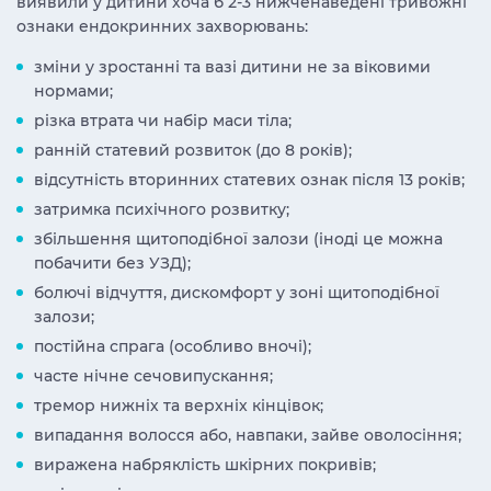
виявили у дитини хоча б 2-3 нижченаведені тривожні
ознаки ендокринних захворювань:
зміни у зростанні та вазі дитини не за віковими
нормами;
різка втрата чи набір маси тіла;
ранній статевий розвиток (до 8 років);
відсутність вторинних статевих ознак після 13 років;
затримка психічного розвитку;
збільшення щитоподібної залози (іноді це можна
побачити без УЗД);
болючі відчуття, дискомфорт у зоні щитоподібної
залози;
постійна спрага (особливо вночі);
часте нічне сечовипускання;
тремор нижніх та верхніх кінцівок;
випадання волосся або, навпаки, зайве оволосіння;
виражена набряклість шкірних покривів;