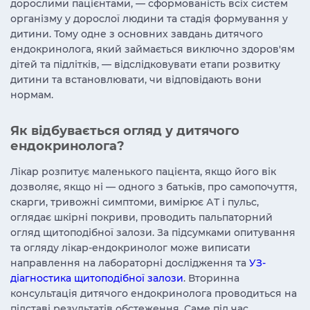
дорослими пацієнтами, — сформованість всіх систем
організму у дорослої людини та стадія формування у
дитини. Тому одне з основних завдань дитячого
ендокринолога, який займається виключно здоров'ям
дітей та підлітків, — відслідковувати етапи розвитку
дитини та встановлювати, чи відповідають вони
нормам.
Як відбувається огляд у дитячого
ендокринолога?
Лікар розпитує маленького пацієнта, якщо його вік
дозволяє, якщо ні — одного з батьків, про самопочуття,
скарги, тривожні симптоми, вимірює АТ і пульс,
оглядає шкірні покриви, проводить пальпаторний
огляд щитоподібної залози. За підсумками опитування
та огляду лікар-ендокринолог може виписати
направлення на лабораторні дослідження та
УЗ-
діагностика щитоподібної залози
. Вторинна
консультація дитячого ендокринолога проводиться на
підставі результатів обстеження. Саме під час