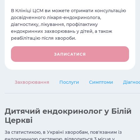
В Клініці ЦСМ ви можете отримати консультацію
досвідченного лікаря-ендокринолога,
діагностику, лікування, профілактику
ендокринних захворювань у дітей, а також
реабілітацію після хвороби.
ЗАПИСАТИСЯ
Захворювання
Послуги
Симптоми
Діагно
Дитячий ендокринолог у Білій
Церкві
За статистикою, в Україні хворобам, пов'язаним із
ендокринною системою, відводиться 3 місце у