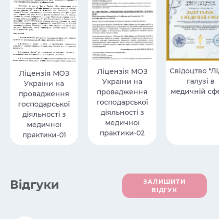
Свідоцтво "Л
Ліцензія МОЗ
Ліцензія МОЗ
галузі в
України на
України на
медичній сфе
провадження
провадження
господарської
господарської
діяльності з
діяльності з
медичної
медичної
практики-02
практики-01
Вiдгуки
ЗАЛИШИТИ
ВІДГУК