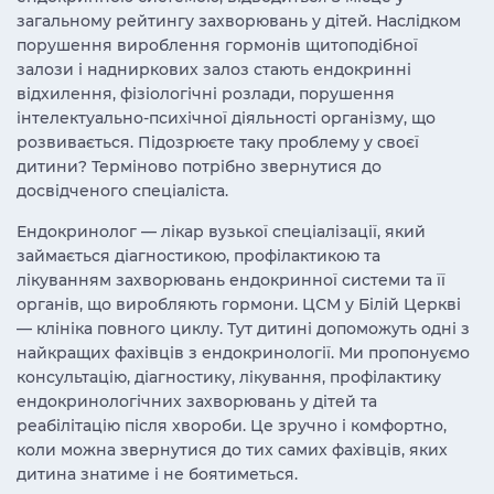
загальному рейтингу захворювань у дітей. Наслідком
порушення вироблення гормонів щитоподібної
залози і надниркових залоз стають ендокринні
відхилення, фізіологічні розлади, порушення
інтелектуально-психічної діяльності організму, що
розвивається. Підозрюєте таку проблему у своєї
дитини? Терміново потрібно звернутися до
досвідченого спеціаліста.
Ендокринолог — лікар вузької спеціалізації, який
займається діагностикою, профілактикою та
лікуванням захворювань ендокринної системи та її
органів, що виробляють гормони. ЦСМ у Білій Церкві
— клініка повного циклу. Тут дитині допоможуть одні з
найкращих фахівців з ендокринології. Ми пропонуємо
консультацію, діагностику, лікування, профілактику
ендокринологічних захворювань у дітей та
реабілітацію після хвороби. Це зручно і комфортно,
коли можна звернутися до тих самих фахівців, яких
дитина знатиме і не боятиметься.