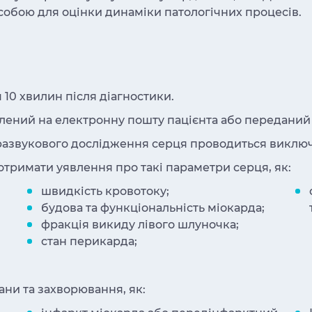
з собою для оцінки динаміки патологічних процесів.
10 хвилин після діагностики.
влений на електронну пошту пацієнта або переданий
развукового дослідження серця проводиться виклю
 отримати уявлення про такі параметри серця, як:
швидкість кровотоку;
будова та функціональність міокарда;
фракція викиду лівого шлуночка;
стан перикарда;
ани та захворювання, як: