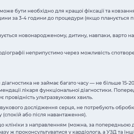
 може бути необхідно для кращої фіксації та ковзанн
ідини за 3-4 години до процедури (якщо планується
ується новонародженому, дитину, навпаки, варто на
діографії неприпустимо через можливість спотворе
діагностика не займає багато часу — не більше 15-20
омендації лікаря функціональної діагностики. Попере
є провідність ультразвукових хвиль.
звукового дослідження серця, не потребують обробк
 (спокій або після навантаження).
о клініки з направленням (можна, за попередньою до
разу ж проконсультуватися у кардіолога, а УЗД та і