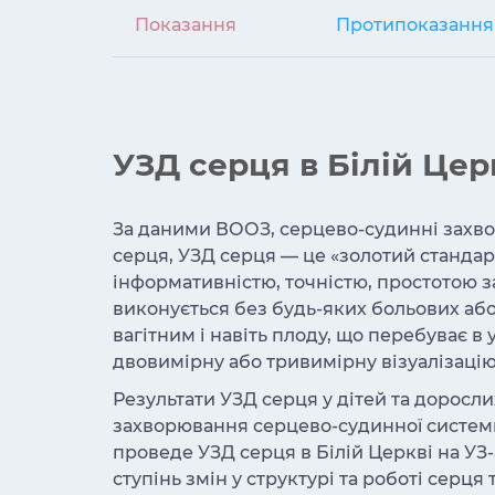
Показання
Протипоказання
УЗД серця в Білій Цер
За даними ВООЗ, серцево-судинні захвор
серця, УЗД серця — це «золотий стандарт
інформативністю, точністю, простотою з
виконується без будь-яких больових або
вагітним і навіть плоду, що перебуває в
двовимірну або тривимірну візуалізацію
Результати УЗД серця у дітей та доросли
захворювання серцево-судинної системи
проведе УЗД серця в Білій Церкві на УЗ-
ступінь змін у структурі та роботі серця