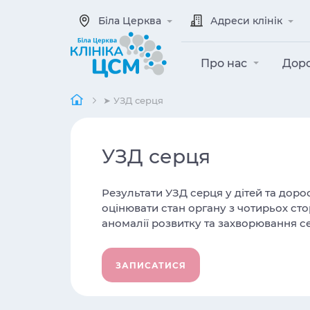
Біла Церква
Адреси клінік
Про нас
Дор
➤ УЗД серця
УЗД серця
Результати УЗД серця у дітей та дор
оцінювати стан органу з чотирьох стор
аномалії розвитку та захворювання с
ЗАПИСАТИСЯ