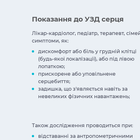
Показання до УЗД серця
Лікар-кардіолог, педіатр, терапевт, сі
симптоми, як:
дискомфорт або біль у грудній клітці
(будь-якої локалізації), або під лівою
лопаткою;
прискорене або уповільнене
серцебиття;
задишка, що з'являється навіть за
невеликих фізичних навантажень;
Також дослідження проводиться при:
відставанні за антропометричними