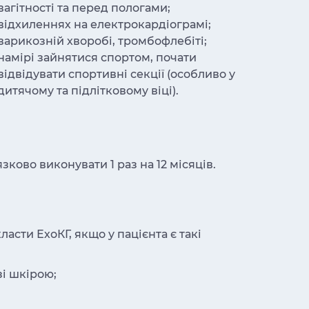
вагітності та перед пологами;
відхиленнях на електрокардіограмі;
варикозній хворобі, тромбофлебіті;
намірі зайнятися спортом, почати
відвідувати спортивні секції (особливо у
дитячому та підлітковому віці).
ково виконувати 1 раз на 12 місяців.
сти ЕхоКГ, якщо у пацієнта є такі
зі шкірою;