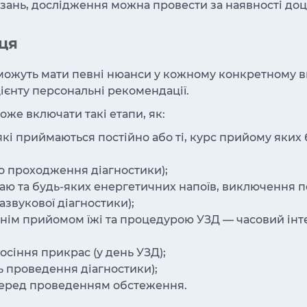
зань, дослідження можна провести за наявності доціл
рця
 можуть мати певні нюанси у кожному конкретному в
цієнту персональні рекомендації.
оже включати такі етапи, як:
які приймаються постійно або ті, курс прийому яки
до проходження діагностики);
 чаю та будь-яких енергетичних напоїв, виключення 
азвукової діагностики);
нім прийомом їжі та процедурою УЗД — часовий інте
носіння прикрас (у день УЗД);
нь проведення діагностики);
перед проведенням обстеження.