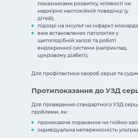
показниками розвитку, млявості чи
надмірно неспокійній поведінці (у
дітей);
підозрі на інсульт чи інфаркт міокарда
вже встановлених патологіях у
щитоподібній залозі та роботі
ендокринної системи (наприклад,
цукровому діабеті);
Для профілактики хвороб серця та судин 
Протипоказання до УЗД сер
Для проведення стандартного УЗД серця 
проблеми, як:
проникаюче поранення чи гнійно-запа
індивідуальна непереносність ультра