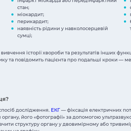
інфаркт міокарда або передінфарктний
стан;
міокардит;
перикардит;
наявність рідини у навколосерцевій
сумці;
вивчення історії хвороби та результатів інших фун
ку та повідомить пацієнта про подальші кроки — ме
ця?
 спосіб дослідження.
ЕКГ
— фіксація електричних пот
ргану, його «фотографії» за допомогою ультразвуко
вчити структуру органу у двовимірному або тривимі