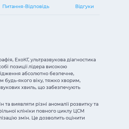
Питання-Відповідь
Вiдгуки
афія, ЕхоКГ, ультразвукова діагностика
собі позиції лідера високою
слідження абсолютно безпечне,
 будь-якого віку, тяжко хворим,
азвукових хвиль, що забезпечують
н та виявляти різні аномалії розвитку та
фільної клініки повного циклу ЦСМ
лізацію змін. Це дозволить оцінити