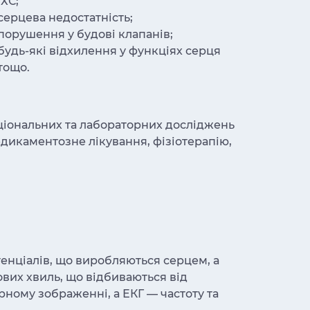
ІХС;
серцева недостатність;
порушення у будові клапанів;
будь-які відхилення у функціях серця
тощо.
кціональних та лабораторних досліджень
дикаментозне лікування, фізіотерапію,
енціалів, що виробляються серцем, а
вих хвиль, що відбиваються від
рному зображенні, а ЕКГ — частоту та