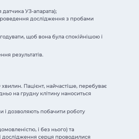
я датчика УЗ-апарата);
 проведення дослідження з пробами
годувати, щоб вона була спокійнішою і
ння результатів.
 хвилин. Пацієнт, найчастіше, перебуває
дньо на грудну клітину наноситься
и і дозволяють побачити роботу
мовленістю, і без нього) та
нші дослідження серця проводилися