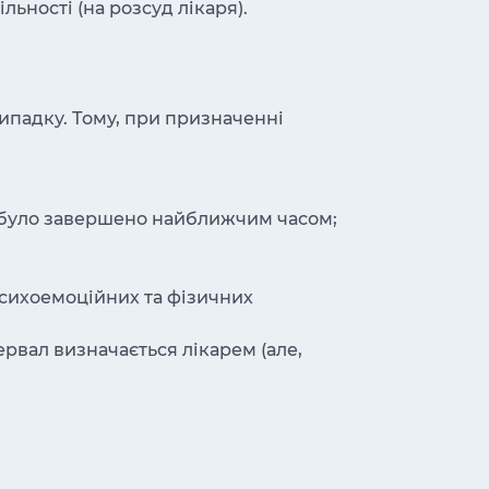
ьності (на розсуд лікаря).
ипадку. Тому, при призначенні
х було завершено найближчим часом;
психоемоційних та фізичних
рвал визначається лікарем (але,