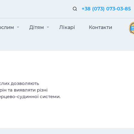
+38 (073) 073-03-85
ослим
Дітям
Лікарі
Контакти
ослих дозволяють
ін та виявляти різні
ерцево-судинної системи.