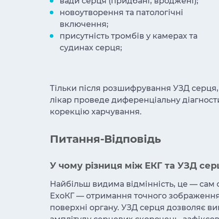
вади серця (придбані, вроджені);
новоутворення та патологічні
включення;
присутність тромбів у камерах та
судинах серця;
Тільки після розшифрування УЗД серця, 
лікар проведе диференціальну діагности
корекцію харчування.
Питання-Відповідь
У чому різниця між ЕКГ та УЗД сер
Найбільш видима відмінність, це — сам
ЕхоКГ — отримання точного зображення о
поверхні органу. УЗД серця дозволяє ви