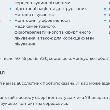
серцево-судинної системи;
підготовці пацієнта до хірургічних
методів лікування;
;
моніторингу ефективності
медикаментозного,
фізіотерапевтичного та хірургічного
лікування, а також для корекції схеми
лікування;
після 40-45 років УЗД серця рекомендується обов'яз
ця
немає абсолютних протипоказань. Лікар може відкла
льний процес у сфері контакту датчика УЗ-апарата 
звукових контактних середовищ.