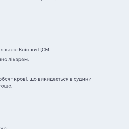
 лікарю Клініки ЦСМ.
чно лікарем.
обсяг крові, що викидається в судини
тощо.