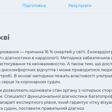
Підготовка
Результати
кві
ювання — причина 16 % смертей у світі. Ехокардіогр
» діагностики в кардіології. Методика забезпечила 
астосування та неінвазивністю. А також тим, що до
 дискомфортних відчуттів і може проводитися людям
 утробі. В основі методики лежать властивості ультр
 серця та коронарних судин.
х дозволяють оцінювати стан органу з чотирьох сторі
. Спеціаліст функціональної діагностики багатопро
апараті експертного рівня, який гарантує чітку візуа
 та судин, поставити правильний діагноз.