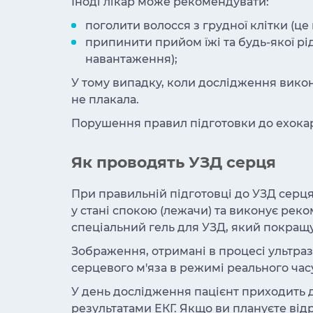
Іноді лікар може рекомендувати:
поголити волосся з грудної клітки (це
припинити прийом їжі та будь-якої р
навантаження);
У тому випадку, коли дослідження викон
не плакала.
Порушення правил підготовки до ехокар
Як проводять УЗД серця
При правильній підготовці до УЗД серця 
у стані спокою (лежачи) та виконує рек
спеціальний гель для УЗД, який покращу
Зображення, отримані в процесі ультра
серцевого м'яза в режимі реального часу
У день дослідження пацієнт приходить д
результатами ЕКГ. Якщо ви плануєте від