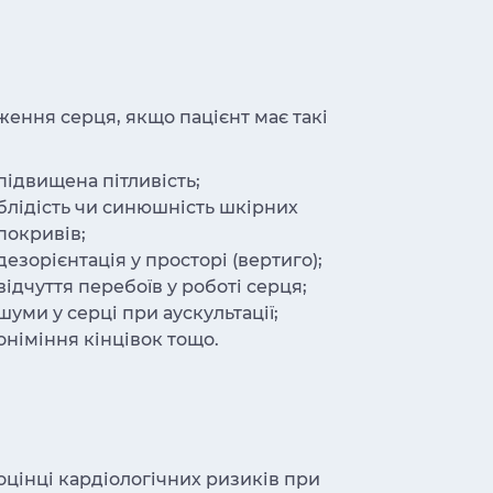
ження серця, якщо пацієнт має такі
підвищена пітливість;
блідість чи синюшність шкірних
покривів;
дезорієнтація у просторі (вертиго);
відчуття перебоїв у роботі серця;
шуми у серці при аускультації;
оніміння кінцівок тощо.
оцінці кардіологічних ризиків при