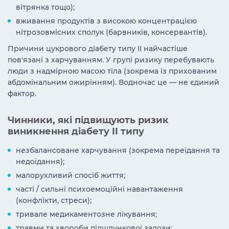
вітрянка тощо);
вживання продуктів з високою концентрацією
нітрозовмісних сполук (барвників, консервантів).
Причини цукрового діабету типу II найчастіше
пов'язані з харчуванням. У групі ризику перебувають
люди з надмірною масою тіла (зокрема із прихованим
абдомінальним ожирінням). Водночас це — не єдиний
фактор.
Чинники, які підвищують ризик
виникнення діабету II типу
незбалансоване харчування (зокрема переїдання та
недоїдання);
малорухливий спосіб життя;
часті / сильні психоемоційні навантаження
(конфлікти, стреси);
тривале медикаментозне лікування;
травми та хвороби підшлункової залози;