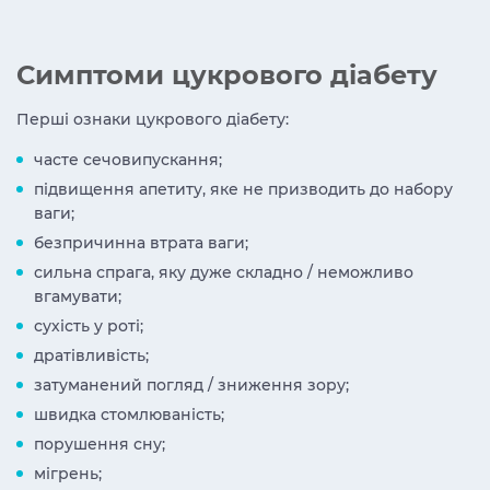
Симптоми цукрового діабету
Перші ознаки цукрового діабету:
часте сечовипускання;
підвищення апетиту, яке не призводить до набору
ваги;
безпричинна втрата ваги;
сильна спрага, яку дуже складно / неможливо
вгамувати;
сухість у роті;
дратівливість;
затуманений погляд / зниження зору;
швидка стомлюваність;
порушення сну;
мігрень;