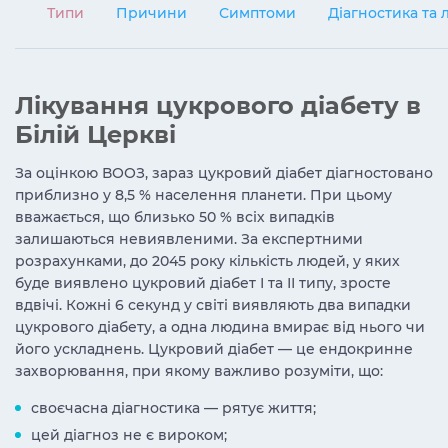
Типи
Причини
Симптоми
Діагностика та 
Лікування цукрового діабету в
Білій Церкві
За оцінкою ВООЗ, зараз цукровий діабет діагностовано
приблизно у 8,5 % населення планети. При цьому
вважається, що близько 50 % всіх випадків
залишаються невиявленими. За експертними
розрахунками, до 2045 року кількість людей, у яких
буде виявлено цукровий діабет І та ІІ типу, зросте
вдвічі. Кожні 6 секунд у світі виявляють два випадки
цукрового діабету, а одна людина вмирає від нього чи
його ускладнень. Цукровий діабет — це ендокринне
захворювання, при якому важливо розуміти, що:
своєчасна діагностика — рятує життя;
цей діагноз не є вироком;