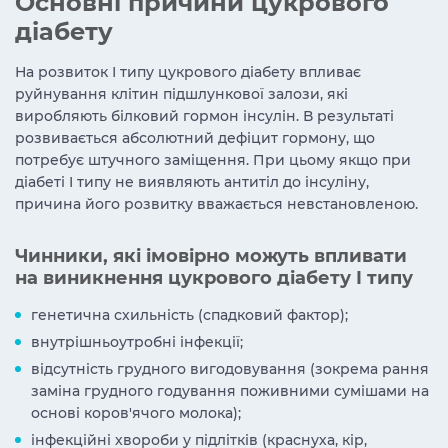
Основні причини цукрового
діабету
На розвиток І типу цукрового діабету впливає
руйнування клітин підшлункової залози, які
виробляють білковий гормон інсулін. В результаті
розвивається абсолютний дефіцит гормону, що
потребує штучного заміщення. При цьому якщо при
діабеті I типу не виявляють антитіл до інсуліну,
причина його розвитку вважається невстановленою.
Чинники, які імовірно можуть впливати
на виникнення цукрового діабету I типу
генетична схильність (спадковий фактор);
внутрішньоутробні інфекції;
відсутність грудного вигодовування (зокрема рання
заміна грудного годування поживними сумішами на
основі коров'ячого молока);
інфекційні хвороби у підлітків (краснуха, кір,