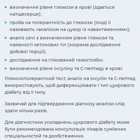
визначення рівня глюкози в крові (здається
натщесерце);
проба на толерантність до глюкози (іноді її
називають «аналізом на цукор із навантаженням»);
аналіз сечі з визначенням рівня глюкози та
наявності кетонових тіл (зокрема дослідження
добової порції);
дослідження на глікований гемоглобін;
визначення рівня інсуліну та С-пептиду в крові.
Глюкозотолерантний тест, аналіз на інсулін та С-пептид
використовують, щоб диференціювати І тип цукрового
діабету від ІІ типу.
Зазвичай для підтвердження діагнозу аналізи слід
здати кілька разів.
Для діагностики ускладнень цукрового діабету може
бути рекомендована консультація лікарів суміжних
спеціальностей та дообстеження.