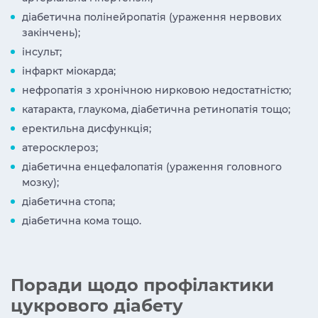
діабетична полінейропатія (ураження нервових
закінчень);
інсульт;
інфаркт міокарда;
нефропатія з хронічною нирковою недостатністю;
катаракта, глаукома, діабетична ретинопатія тощо;
еректильна дисфункція;
атеросклероз;
діабетична енцефалопатія (ураження головного
мозку);
діабетична стопа;
діабетична кома тощо.
Поради щодо профілактики
цукрового діабету