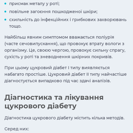
присмак металу у роті;
повільне загоєння пошкодженої шкіри;
схильність до інфекційних і грибкових захворювань
тощо.
Найбільш явним симптомом вважається поліурія
(часте сечовипускання), що провокує втрату вологи з
організму. Це, своєю чергою, провокує сильну спрагу,
сухість у роті та зневоднення шкірних покривів.
При цьому цукровий діабет I типу виявляється
набагато простіше. Цукровий діабет II типу найчастіше
діагностується випадково під час здачі аналізів.
Діагностика та лікування
цукрового діабету
Діагностика цукрового діабету містить кілька методів.
Серед них: