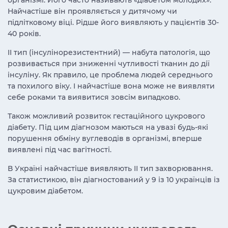
організмі. Його часто називають «діабетом молодих».
Найчастіше він проявляється у дитячому чи
підлітковому віці. Рідше його виявляють у пацієнтів 30-
40 років.
II тип (інсулінорезистентний) — набута патологія, що
розвивається при зниженні чутливості тканин до дії
інсуліну. Як правило, це проблема людей середнього
та похилого віку. І найчастіше вона може не виявляти
себе роками та виявитися зовсім випадково.
Також можливий розвиток гестаційного цукрового
діабету. Під цим діагнозом маються на увазі будь-які
порушення обміну вуглеводів в організмі, вперше
виявлені під час вагітності.
В Україні найчастіше виявляють ІІ тип захворювання.
За статистикою, він діагностований у 9 із 10 українців із
цукровим діабетом.