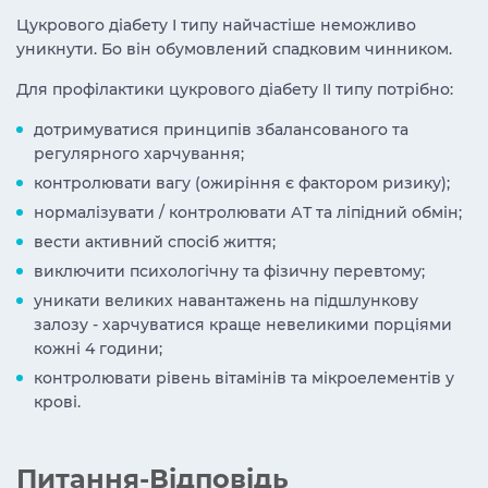
Цукрового діабету І типу найчастіше неможливо
уникнути. Бо він обумовлений спадковим чинником.
Для профілактики цукрового діабету ІІ типу потрібно:
дотримуватися принципів збалансованого та
регулярного харчування;
контролювати вагу (ожиріння є фактором ризику);
нормалізувати / контролювати АТ та ліпідний обмін;
вести активний спосіб життя;
виключити психологічну та фізичну перевтому;
уникати великих навантажень на підшлункову
залозу - харчуватися краще невеликими порціями
кожні 4 години;
контролювати рівень вітамінів та мікроелементів у
крові.
Питання-Відповідь