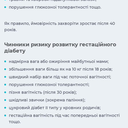
порушення глюкозної толерантності тощо.
Як правило, ймовірність захворіти зростає після 40
років.
Чинники ризику розвитку гестаційного
діабету
надмірна вага або ожиріння майбутньої мами;
збільшення ваги більш як на 10 кг після 18 років;
швидкий набір ваги під час поточної вагітності;
порушення глюкозної толерантності;
пізня вагітність (після 30 років);
шкідливі звички (зокрема паління);
цукровий діабет ІІ типу у кровних родичів;
гестаційна вагітність під час попередньої вагітності
тощо.