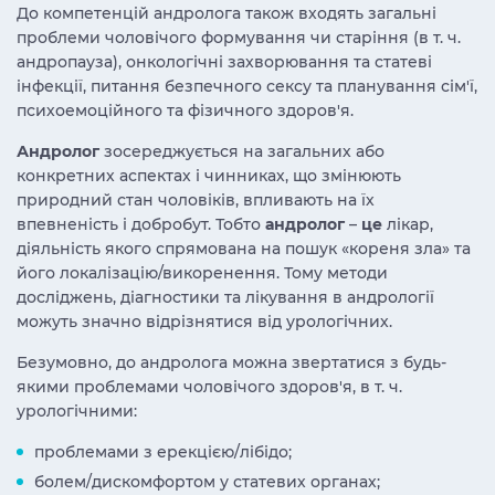
До компетенцій андролога також входять загальні
проблеми чоловічого формування чи старіння (в т. ч.
андропауза), онкологічні захворювання та статеві
інфекції, питання безпечного сексу та планування сім'ї,
психоемоційного та фізичного здоров'я.
Андролог
зосереджується на загальних або
конкретних аспектах і чинниках, що змінюють
природний стан чоловіків, впливають на їх
впевненість і добробут. Тобто
андролог
–
це
лікар,
діяльність якого спрямована на пошук «кореня зла» та
його локалізацію/викоренення. Тому методи
досліджень, діагностики та лікування в андрології
можуть значно відрізнятися від урологічних.
Безумовно, до андролога можна звертатися з будь-
якими проблемами чоловічого здоров'я, в т. ч.
урологічними:
проблемами з ерекцією/лібідо;
болем/дискомфортом у статевих органах;