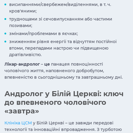
висипаннями/свербежем/виділеннями, в т. ч.
кров'яними;
труднощами зі сечовипусканням або частими
позивами;
змінами/проблемами в яєчках;
зниженням рівня енергії та відчуттям постійної
втоми, перепадами настрою чи підвищеною
дратівливістю.
Лікар
-
андролог
–
це
панацея повноцінності
чоловічого життя, наповненого добробутом,
впевненістю в сьогоднішньому та завтрашньому дні.
Андролог
у Білій Церкві
: ключ
до впевненого чоловічого
«завтра»
Клініка ЦСМ
у Білій Церкві – це завжди передові
технології та інноваційні впровадження. З турботою