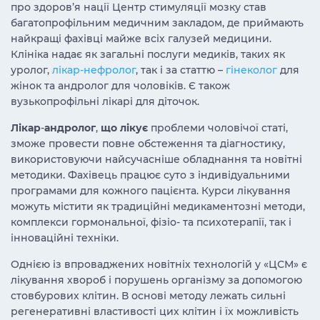
про здоров’я нації Центр стимуляції мозку став
багатопрофільним медичним закладом, де приймають
найкращі фахівці майже всіх галузей медицини.
Клініка надає як загальні послуги медиків, таких як
уролог,
лікар-нефролог
, так і за статтю –
гінеколог
для
жінок та андролог для чоловіків. Є також
вузькопрофільні лікарі для діточок.
Лікар
-
андролог
,
що лікує
проблеми чоловічої статі,
зможе провести повне обстеження та діагностику,
використовуючи найсучасніше обладнання та новітні
методики. Фахівець працює суто з індивідуальними
програмами для кожного пацієнта. Курси лікування
можуть містити як традиційні медикаментозні методи,
комплекси гормональної, фізіо- та психотерапії, так і
інноваційні техніки.
Однією із впроваджених новітніх технологій у «ЦСМ» є
лікування хвороб і порушень організму за допомогою
стовбурових клітин. В основі методу лежать сильні
регенеративні властивості цих клітин і їх можливість