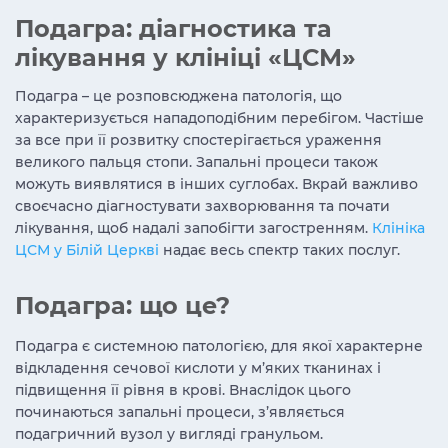
Подагра: діагностика та
лікування у клініці «ЦСМ»
Подагра – це
розповсюджена патологія, що
характеризується нападоподібним перебігом. Частіше
за все при її розвитку спостерігається ураження
великого пальця стопи. Запальні процеси також
можуть виявлятися в інших суглобах. Вкрай важливо
своєчасно діагностувати захворювання та почати
лікування, щоб надалі запобігти загостренням.
Клініка
ЦСМ у Білій Церкві
надає весь спектр таких послуг.
Подагра: що це
?
Подагра є системною патологією, для якої характерне
відкладення сечової кислоти у м’яких тканинах і
підвищення її рівня в крові. Внаслідок цього
починаються запальні процеси, з’являється
подагричний вузол у вигляді гранульом.