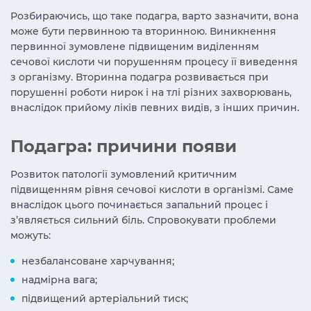
Розбираючись,
що таке подагра
, варто зазначити, вона
може бути первинною та вторинною. Виникнення
первинної зумовлене підвищеним виділенням
сечової кислоти чи порушенням процесу її виведення
з організму. Вторинна подагра розвивається при
порушенні роботи нирок і на тлі різних захворювань,
внаслідок прийому ліків певних видів, з інших причин.
Подагра: причини
появи
Розвиток патології зумовлений критичним
підвищенням рівня сечової кислоти в організмі. Саме
внаслідок цього починається запальний процес і
з’являється сильний біль. Спровокувати проблеми
можуть:
незбалансоване харчування;
надмірна вага;
підвищений артеріальний тиск;