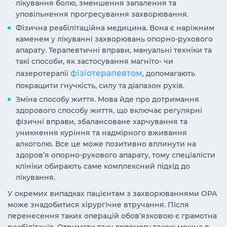
лікування болю, зменшення запалення та
уповільнення прогресування захворювання.
Фізична реабілітаційна медицина.
Вона є наріжним
каменем у лікуванні захворювань опорно-рухового
апарату. Терапевтичні вправи, мануальні техніки та
такі способи, як застосування магніто- чи
фізіотерапевтом
лазеротерапії
, допомагають
покращити гнучкість, силу та діапазон рухів.
Зміна способу життя. Мова йде про дотримання
здорового способу життя, що включає регулярні
фізичні вправи, збалансоване харчування та
уникнення куріння та надмірного вживання
алкоголю. Все це може позитивно вплинути на
здоров’я опорно-рухового апарату, тому спеціалісти
клініки обирають саме комплексний підхід до
лікування.
У окремих випадках пацієнтам з захворюваннями ОРА
може знадобитися хірургічне втручання. Після
перенесення таких операцій обов’язковою є грамотна