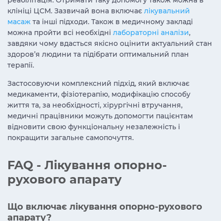
реабілітація. Отримати таку допомогу також можна в
клініці ЦСМ. Зазвичай вона включає
лікувальний
масаж
та інші підходи. Також в медичному закладі
можна пройти всі необхідні
лабораторні аналізи
,
завдяки чому вдасться якісно оцінити актуальний стан
здоров’я людини та підібрати оптимальний план
терапії.
Застосовуючи комплексний підхід, який включає
медикаменти, фізіотерапію, модифікацію способу
життя та, за необхідності, хірургічні втручання,
медичні працівники можуть допомогти пацієнтам
відновити свою функціональну незалежність і
покращити загальне самопочуття.
FAQ - Лікування опорно-
рухового апарату
Що включає лікування опорно-рухового
апарату?