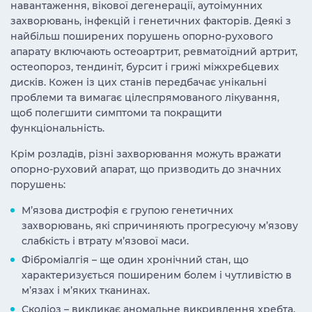
навантаження, вікової дегенерації, аутоімунних
захворювань, інфекцій і генетичних факторів. Деякі з
найбільш поширених
порушень опорно-рухового
апарату
включають остеоартрит, ревматоїдний артрит,
остеопороз, тендиніт, бурсит і грижі міжхребцевих
дисків. Кожен із цих станів передбачає унікальні
проблеми та вимагає цілеспрямованого лікування,
щоб полегшити симптоми та покращити
функціональність.
Крім розладів, різні захворювання можуть вражати
опорно-руховий апарат, що призводить до значних
порушень:
М’язова дистрофія є групою генетичних
захворювань, які спричиняють прогресуючу м’язову
слабкість і втрату м’язової маси.
Фіброміалгія – ще один хронічний стан, що
характеризується поширеним болем і чутливістю в
м’язах і м’яких тканинах.
Сколіоз – викликає аномальне викривлення хребта,