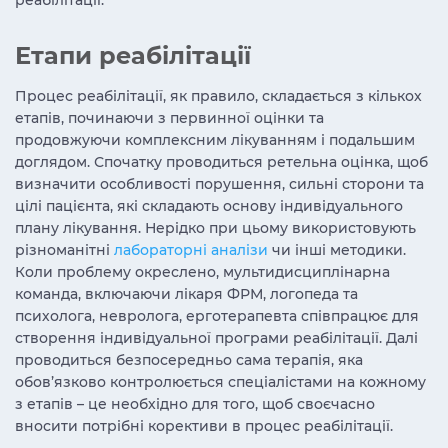
реабілітації.
Етапи реабілітації
Процес реабілітації, як правило, складається з кількох
етапів, починаючи з первинної оцінки та
продовжуючи комплексним лікуванням і подальшим
доглядом. Спочатку проводиться ретельна оцінка, щоб
визначити особливості порушення, сильні сторони та
цілі пацієнта, які складають основу індивідуального
плану лікування. Нерідко при цьому використовують
різноманітні
лабораторні аналізи
чи інші методики.
Коли проблему окреслено, мультидисциплінарна
команда, включаючи
лікаря ФРМ
, логопеда та
психолога,
невролога, ерготерапевта
співпрацює для
створення індивідуальної програми реабілітації. Далі
проводиться безпосередньо сама терапія, яка
обов’язково контролюється спеціалістами на кожному
з етапів – це необхідно для того, щоб своєчасно
вносити потрібні корективи в процес реабілітації.