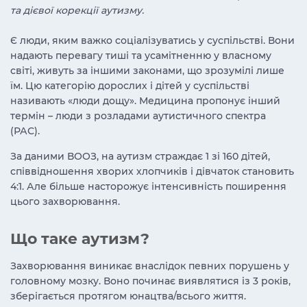
та дієвої корекції аутизму.
Є люди, яким важко соціалізуватись у суспільстві.
Вони
надають перевагу тиші та усамітненню у власному
світі, живуть за іншими законами, що зрозумілі лише
їм. Цю категорію дорослих і дітей у суспільстві
називають «люди дощу».
Медицина пропонує інший
термін – люди з розладами аутистичного спектра
(РАС).
За даними ВООЗ, на аутизм страждає 1 зі 160 дітей,
співвідношення хворих хлопчиків і дівчаток становить
4:1. Але більше насторожує інтенсивність поширення
цього захворювання.
Що таке аутизм?
Захворювання виникає внаслідок певних порушень у
головному мозку. Воно починає виявлятися із 3 років,
зберігається протягом юнацтва/всього життя.