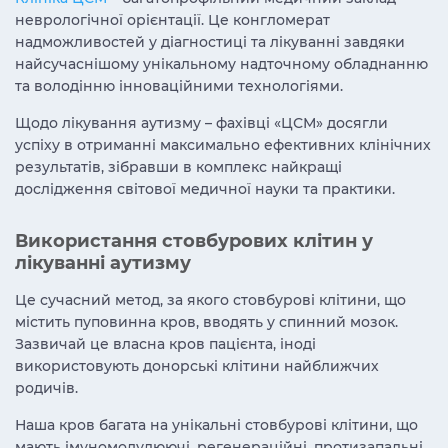
неврологічної орієнтації. Це конгломерат
надможливостей у діагностиці та лікуванні завдяки
найсучаснішому унікальному надточному обладнанню
та володінню інноваційними технологіями.
Щодо лікування аутизму – фахівці «ЦСМ» досягли
успіху в отриманні максимально ефективних клінічних
результатів, зібравши в комплекс найкращі
дослідження світової медичної науки та практики.
Використання стовбурових клітин у
лікуванні аутизму
Це сучасний метод, за якого стовбурові клітини, що
містить пуповинна кров, вводять у спинний мозок.
Зазвичай це власна кров пацієнта, іноді
використовують донорські клітини найближчих
родичів.
Наша кров багата на унікальні стовбурові клітини, що
мають імуномодулюючі, регенераційні, протизапальні,