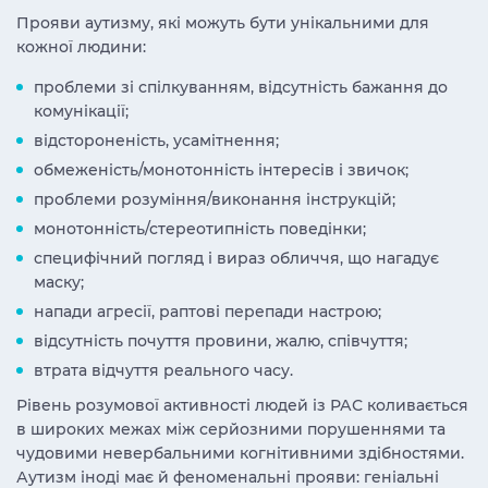
Прояви аутизму, які можуть бути унікальними для
кожної людини:
проблеми зі спілкуванням, відсутність бажання до
комунікації;
відстороненість, усамітнення;
обмеженість/монотонність інтересів і звичок;
проблеми розуміння/виконання інструкцій;
монотонність/стереотипність поведінки;
специфічний погляд і вираз обличчя, що нагадує
маску;
напади агресії, раптові перепади настрою;
відсутність почуття провини, жалю, співчуття;
втрата відчуття реального часу.
Рівень розумової активності людей із РАС коливається
в широких межах між серйозними порушеннями та
чудовими невербальними когнітивними здібностями.
Аутизм іноді має й феноменальні прояви: геніальні