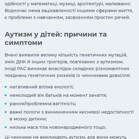
здібності у математиці, музиці, архітектурі, малюванні.
Водночас нема зацікавленості іншими сферами життя,
є проблеми
з навчанням
, засвоєнням простих речей.
Аутизм у дітей:
причини та
симптоми
Вчені виявили велику кількість генетичних мутацій,
змін ДНК й інших тригерів, пов'язаних з аутизмом.
Іноді РАС виникає внаслідок складних різноманітних
поєднань генетичних ризиків із чинниками довкілля:
негативний вплив екології;
немолодий вік батьків на момент зачаття;
рання/проблемна вагітність;
важкі пологи з виникненням кисневої недостатності
в мозку дитини;
низька маса тіла новонародженого тощо.
Ці чинники не викликають аутизм, але вони можуть