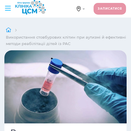
ЗАПИСАТИСЯ
Використання стовбурових клітин при аутизмі й ефективні
методи реабілітації дітей із РАС