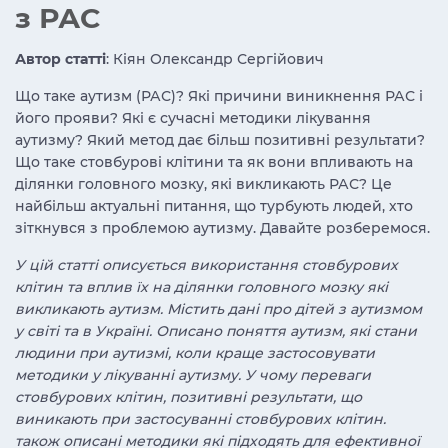
з РАС
Автор статті
: Кіян Олександр Сергійович
Що таке аутизм (РАС)? Які причини виникнення РАС і
його прояви? Які є сучасні методики лікування
аутизму? Який метод дає більш позитивні результати?
Що таке стовбурові клітини та як вони впливають на
ділянки головного мозку, які викликають РАС? Це
найбільш актуальні питання, що турбують людей, хто
зіткнувся з проблемою аутизму. Давайте розберемося.
У цій статті описується використання стовбурових
клітин та вплив їх на ділянки головного мозку які
викликають аутизм. Містить дані про дітей з аутизмом
у світі та в Україні. Описано поняття аутизм, які стани
людини при аутизмі, коли краще застосовувати
методики у лікуванні аутизму. У чому переваги
стовбурових клітин, позитивні результати, що
виникають при застосуванні стовбурових клітин.
також описані методики які підходять для ефективної