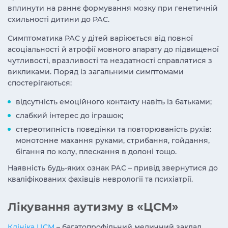
вплинути на раннє формування мозку при генетичній
схильності дитини до РАС.
Симптоматика РАС у дітей варіюється від повної
асоціальності й атрофії мовного апарату до підвищеної
чутливості, вразливості та нездатності справлятися з
викликами. Поряд із загальними симптомами
спостерігаються:
відсутність емоційного контакту навіть із батьками;
слабкий інтерес до іграшок;
стереотипність поведінки та повторюваність рухів:
монотонне махання руками, стрибання, гойдання,
бігання по колу, плескання в долоні тощо.
Наявність будь-яких ознак РАС – привід звернутися до
кваліфікованих фахівців неврології та психіатрії.
Лікування аутизму в «ЦСМ»
Клініка ЦСМ
–
багатопрофільний медичний заклад