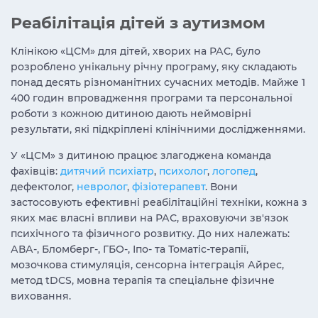
Реабілітація дітей з аутизмом
Клінікою «ЦСМ» для дітей, хворих на РАС, було
розроблено унікальну річну програму, яку складають
понад десять різноманітних сучасних методів. Майже 1
400 годин впровадження програми та персональної
роботи з кожною дитиною дають неймовірні
результати, які підкріплені клінічними дослідженнями.
У «ЦСМ» з дитиною працює злагоджена команда
фахівців:
дитячий психіатр
,
психолог
,
логопед
,
дефектолог
,
невролог
,
фізіотерапевт
.
Вони
застосовують ефективні реабілітаційні техніки,
кожна з
яких має власні впливи на РАС, враховуючи зв'язок
психічного та фізичного розвитку. До них належать:
АВА-, Бломберг-, ГБО-, Іпо- та Томатіс-терапії,
мозочкова стимуляція, сенсорна інтеграція Айрес,
метод tDCS, мовна терапія та спеціальне фізичне
виховання.